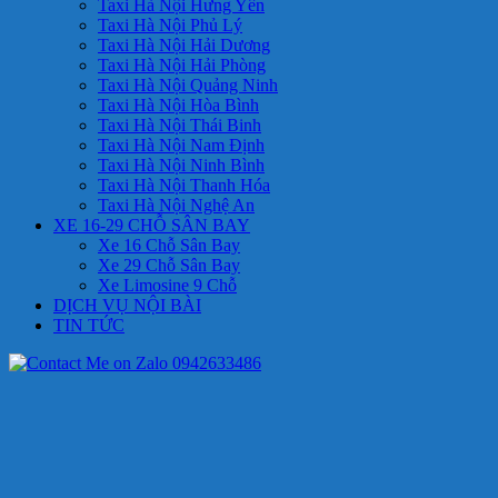
Taxi Hà Nội Hưng Yên
Taxi Hà Nội Phủ Lý
Taxi Hà Nội Hải Dương
Taxi Hà Nội Hải Phòng
Taxi Hà Nội Quảng Ninh
Taxi Hà Nội Hòa Bình
Taxi Hà Nội Thái Binh
Taxi Hà Nội Nam Định
Taxi Hà Nội Ninh Bình
Taxi Hà Nội Thanh Hóa
Taxi Hà Nội Nghệ An
XE 16-29 CHỖ SÂN BAY
Xe 16 Chỗ Sân Bay
Xe 29 Chỗ Sân Bay
Xe Limosine 9 Chỗ
DỊCH VỤ NỘI BÀI
TIN TỨC
0942633486