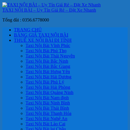
TAXI NỘI BÀI – Uy Tín Giá Rẻ – Đặt Xe Nhanh
Tổng đài : 0356.6778000
TRANG CHỦ
BẢNG GIÁ TAXI NỘI BÀI
THUÊ XE NỘI BÀI ĐI TỈNH
Taxi Nội Bài Vĩnh Phúc
Taxi Nội Bài Phú Thọ
Taxi Nội Bài Thái Nguyên
Taxi Nội Bài Bắc Ninh
Taxi Nội Bài Bắc Giang
Taxi Nội Bài Hưng Yên
Taxi Nội Bài Hải Dương
Taxi Nội Bài Phủ Lý
Taxi Nội Bài Hải Phòng
Taxi Nội Bài Quảng Ninh
Taxi Nội Bài Nam định
Taxi Nội Bài Ninh Bình
Taxi Nội Bài Thái Bình
Taxi Nội Bài Thanh Hóa
Taxi Nội Bài Nghệ An
Taxi Nội Bài Lào Cai
Taxi Nội Bài lai Châu