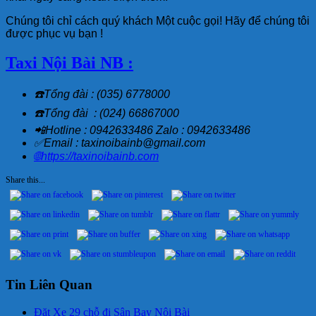
Chúng tôi chỉ cách quý khách Một cuộc gọi! Hãy để chúng tôi
được phục vụ bạn !
Taxi Nội Bài NB :
☎️Tổng đài : (035) 6778000
☎️Tổng đài : (024) 66867000
📲Hotline : 0942633486 Zalo : 0942633486
✅Email : taxinoibainb@gmail.com
🌐https://taxinoibainb.com
Share this...
Tin Liên Quan
Đặt Xe 29 chỗ đi Sân Bay Nội Bài