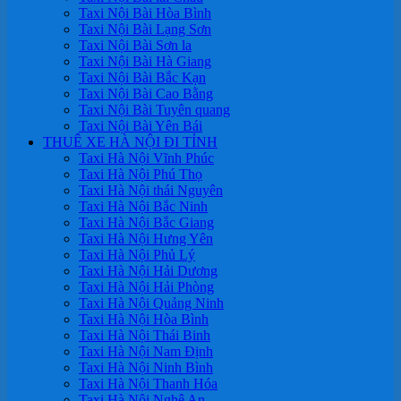
Taxi Nội Bài Hòa Bình
Taxi Nội Bài Lạng Sơn
Taxi Nội Bài Sơn la
Taxi Nội Bài Hà Giang
Taxi Nội Bài Bắc Kạn
Taxi Nội Bài Cao Bằng
Taxi Nội Bài Tuyên quang
Taxi Nội Bài Yên Bái
THUÊ XE HÀ NỘI ĐI TỈNH
Taxi Hà Nội Vĩnh Phúc
Taxi Hà Nội Phú Thọ
Taxi Hà Nội thái Nguyên
Taxi Hà Nội Bắc Ninh
Taxi Hà Nội Bắc Giang
Taxi Hà Nội Hưng Yên
Taxi Hà Nội Phủ Lý
Taxi Hà Nội Hải Dương
Taxi Hà Nội Hải Phòng
Taxi Hà Nội Quảng Ninh
Taxi Hà Nội Hòa Bình
Taxi Hà Nội Thái Binh
Taxi Hà Nội Nam Định
Taxi Hà Nội Ninh Bình
Taxi Hà Nội Thanh Hóa
Taxi Hà Nội Nghệ An