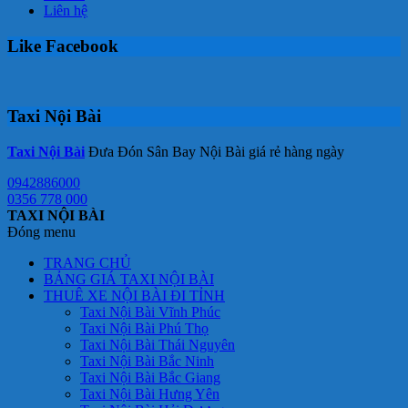
Liên hệ
Like Facebook
Taxi Nội Bài
Taxi Nội Bài
Đưa Đón Sân Bay Nội Bài giá rẻ hàng ngày
0942886000
0356 778 000
TAXI NỘI BÀI
Đóng menu
TRANG CHỦ
BẢNG GIÁ TAXI NỘI BÀI
THUÊ XE NỘI BÀI ĐI TỈNH
Taxi Nội Bài Vĩnh Phúc
Taxi Nội Bài Phú Thọ
Taxi Nội Bài Thái Nguyên
Taxi Nội Bài Bắc Ninh
Taxi Nội Bài Bắc Giang
Taxi Nội Bài Hưng Yên