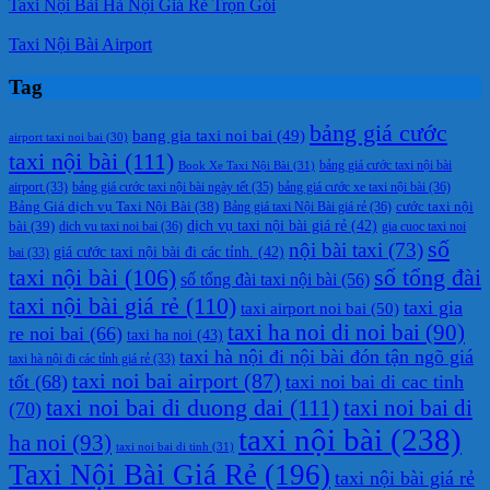
Taxi Nội Bài Hà Nội Giá Rẻ Trọn Gói
Taxi Nội Bài Airport
Tag
bảng giá cước
bang gia taxi noi bai
(49)
airport taxi noi bai
(30)
taxi nội bài
(111)
Book Xe Taxi Nội Bài
(31)
bảng giá cước taxi nội bài
bảng giá cước taxi nội bài ngày tết
(35)
bảng giá cước xe taxi nội bài
(36)
airport
(33)
cước taxi nội
Bảng Giá dịch vụ Taxi Nội Bài
(38)
Bảng giá taxi Nội Bài giá rẻ
(36)
bài
(39)
dịch vụ taxi nội bài giá rẻ
(42)
dich vu taxi noi bai
(36)
gia cuoc taxi noi
số
nội bài taxi
(73)
giá cước taxi nội bài đi các tỉnh.
(42)
bai
(33)
taxi nội bài
(106)
số tổng đài
số tổng đài taxi nội bài
(56)
taxi nội bài giá rẻ
(110)
taxi gia
taxi airport noi bai
(50)
taxi ha noi di noi bai
(90)
re noi bai
(66)
taxi ha noi
(43)
taxi hà nội đi nội bài đón tận ngõ giá
taxi hà nội đi các tỉnh giá rẻ
(33)
taxi noi bai airport
(87)
tốt
(68)
taxi noi bai di cac tinh
taxi noi bai di duong dai
(111)
taxi noi bai di
(70)
taxi nội bài
(238)
ha noi
(93)
taxi noi bai di tinh
(31)
Taxi Nội Bài Giá Rẻ
(196)
taxi nội bài giá rẻ