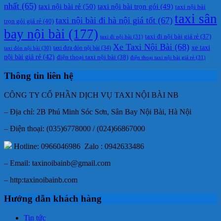
nhất
(65)
taxi nội bài rẻ
(50)
taxi nội bài trọn gói
(49)
taxi nội bài
taxi sân
taxi nội bài đi hà nội giá tốt
(67)
trọn gói giá rẻ
(40)
bay nội bài
(177)
taxi đi nội bài giá rẻ
(37)
taxi đi nội bài
(31)
Xe Taxi Nội Bài
(68)
xe taxi
taxi đưa đón nội bài
(34)
taxi đón nội bài
(30)
nội bài giá rẻ
(42)
điện thoại taxi nội bài
(38)
điện thoại taxi nội bài giá rẻ
(31)
Thông tin liên hệ
CÔNG TY CỔ PHẦN DỊCH VỤ TAXI NỘI BÀI NB
– Địa chỉ: 2B Phú Minh Sóc Sơn, Sân Bay Nội Bài, Hà Nội
– Điện thoại: (035)6778000 / (024)66867000
Hotline: 0966046986 Zalo : 0942633486
– Email: taxinoibainb@gmail.com
– http:taxinoibainb.com
Hướng dẫn khách hàng
Tin tức