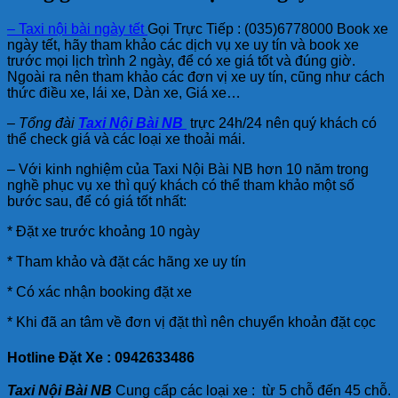
– Taxi nội bài ngày tết
Gọi Trực Tiếp : (035)6778000 Book xe
ngày tết, hãy tham khảo các dịch vụ xe uy tín và book xe
trước mọi lịch trình 2 ngày, để có xe giá tốt và đúng giờ.
Ngoài ra nên tham khảo các đơn vị xe uy tín, cũng như cách
thức điều xe, lái xe, Dàn xe, Giá xe…
– Tổng đài
Taxi Nội Bài NB
trực 24h/24 nên quý khách có
thể check giá và các loại xe thoải mái.
– Với kinh nghiệm của Taxi Nội Bài NB hơn 10 năm trong
nghề phục vụ xe thì quý khách có thể tham khảo một số
bước sau, để có giá tốt nhất:
* Đặt xe trước khoảng 10 ngày
* Tham khảo và đặt các hãng xe uy tín
* Có xác nhận booking đặt xe
* Khi đã an tâm về đơn vị đặt thì nên chuyển khoản đặt cọc
Hotline Đặt Xe : 0942633486
Taxi Nội Bài NB
Cung cấp các loại xe : từ 5 chỗ đến 45 chỗ.