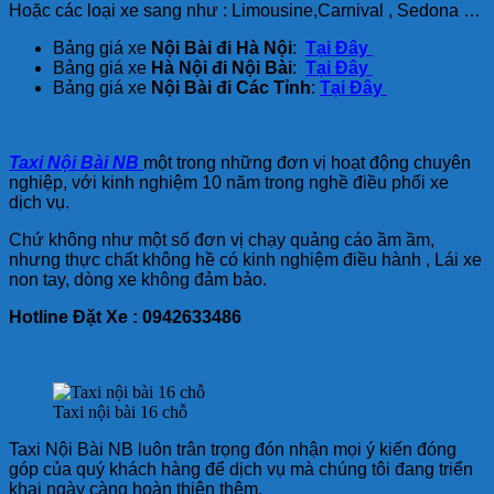
Hoặc các loại xe sang như : Limousine,Carnival , Sedona …
Bảng giá xe
Nội Bài đi Hà Nội
:
Tại Đây
Bảng giá xe
Hà Nội đi Nội Bài
:
Tại Đây
Bảng giá xe
Nội Bài đi Các Tỉnh
:
Tại Đây
Taxi Nội
Bài NB
một trong những đơn vị hoạt động chuyên
nghiệp, với kinh nghiệm 10 năm trong nghề điều phối xe
dịch vụ.
Chứ không như một số đơn vị chạy quảng cáo ầm ầm,
nhưng thực chất không hề có kinh nghiệm điều hành , Lái xe
non tay, dòng xe không đảm bảo.
Hotline Đặt Xe : 0942633486
Taxi nội bài 16 chỗ
Taxi Nội Bài NB luôn trân trọng đón nhận mọi ý kiến đóng
góp của quý khách hàng để dịch vụ mà chúng tôi đang triển
khai ngày càng hoàn thiện thêm.