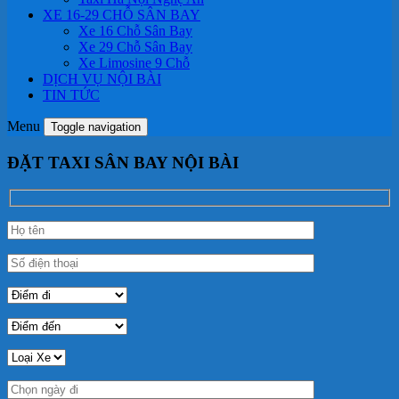
XE 16-29 CHỖ SÂN BAY
Xe 16 Chỗ Sân Bay
Xe 29 Chỗ Sân Bay
Xe Limosine 9 Chỗ
DỊCH VỤ NỘI BÀI
TIN TỨC
Menu
Toggle navigation
ĐẶT TAXI SÂN BAY NỘI BÀI