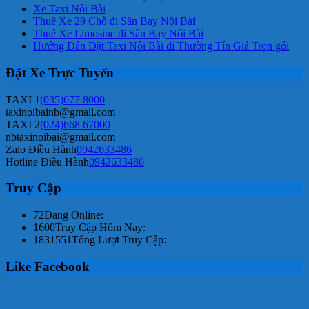
Xe Taxi Nội Bài
Thuê Xe 29 Chỗ đi Sân Bay Nội Bài
Thuê Xe Limosine đi Sân Bay Nội Bài
Hướng Dẫn Đặt Taxi Nội Bài đi Thường Tín Giá Trọn gói
Đặt Xe Trực Tuyến
TAXI 1
(035)677 8000
taxinoibainb@gmail.com
TAXI 2
(024)668 67000
nbtaxinoibai@gmail.com
Zalo Điều Hành
0942633486
Hotline Điều Hành
0942633486
Truy Cập
72
Đang Online:
1600
Truy Cập Hôm Nay:
1831551
Tổng Lượt Truy Cập:
Like Facebook