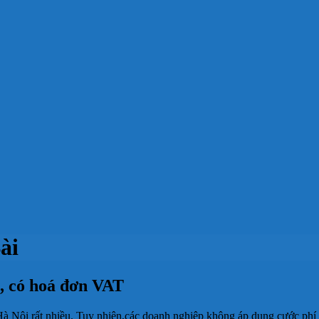
ài
t, có hoá đơn VAT
à Nội rất nhiều. Tuy nhiên,các doanh nghiệp không áp dụng cước phí 