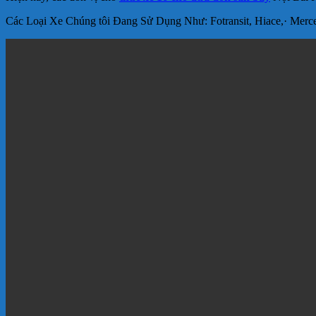
Các Loại Xe Chúng tôi Đang Sử Dụng Như: Fotransit, Hiace,· ‎Merce