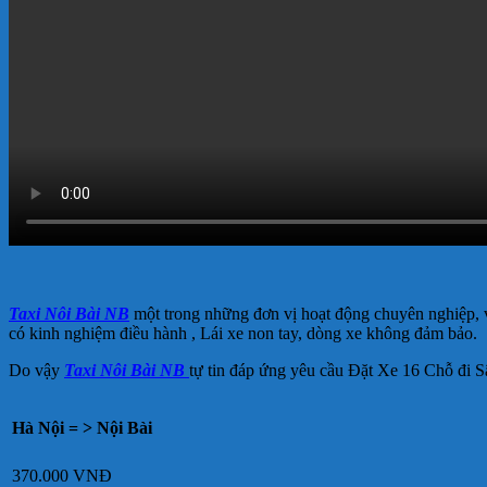
Taxi Nôi Bài NB
một trong những đơn vị hoạt động chuyên nghiệp, 
có kinh nghiệm điều hành , Lái xe non tay, dòng xe không đảm bảo.
Do vậy
Taxi Nôi Bài NB
tự tin đáp ứng yêu cầu Đặt Xe 16 Chỗ đi S
H
à Nội = > Nội Bài
370.000 VNĐ