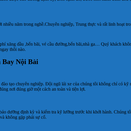
ới nhiều năm trong nghề.Chuyên nghiệp, Trung thực và rất linh hoạt tr
hi phí xăng dầu ,bến bãi, vé cầu đường,bến bãi,nhà ga… Q
uý khách không
ngay thôi nào.
n Bay Nội Bài
đào tạo chuyên nghiệp. Đội ngũ lái xe của chúng tôi không chỉ có kỹ n
ng nơi đúng giờ một cách an toàn và tiện lợi.
c bảo dưỡng định kỳ và kiểm tra kỹ lưỡng trước khi khởi hành. Chúng t
 và không gặp phải sự cố.