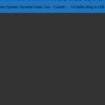
des Sprinter, Hyundai Solati, Gaz – Gazelle … Và nhiều dòng xe chất