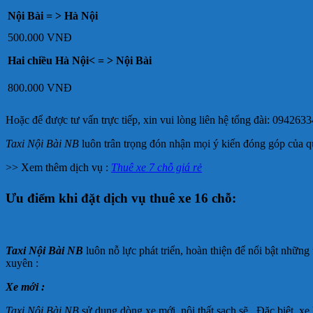
Nội Bài = > Hà Nội
500.000 VNĐ
Hai chiều Hà Nội< = > Nội Bài
800.000 VNĐ
Hoặc để được tư vấn trực tiếp, xin vui lòng liên hệ tổng đài: 094263
Taxi Nội Bài NB
luôn trân trọng đón nhận mọi ý kiến đóng góp của q
>> Xem
thêm dịch vụ :
Thuê xe 7 chỗ gi
á rẻ
Ưu điểm khi đặt dịch vụ thuê xe 16 chỗ:
Taxi Nội Bài NB
luôn nỗ lực phát triển, hoàn thiện để nổi bật nhữ
xuyên :
Xe mới :
Taxi Nội Bài NB
sử dụng dòng xe mới, nội thất sạch sẽ . Đặc biệt, xe