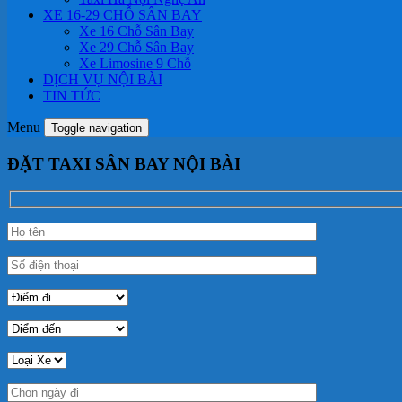
XE 16-29 CHỖ SÂN BAY
Xe 16 Chỗ Sân Bay
Xe 29 Chỗ Sân Bay
Xe Limosine 9 Chỗ
DỊCH VỤ NỘI BÀI
TIN TỨC
Menu
Toggle navigation
ĐẶT TAXI SÂN BAY NỘI BÀI