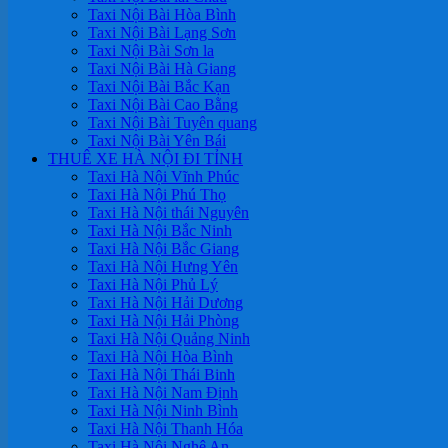
Taxi Nội Bài Hòa Bình
Taxi Nội Bài Lạng Sơn
Taxi Nội Bài Sơn la
Taxi Nội Bài Hà Giang
Taxi Nội Bài Bắc Kạn
Taxi Nội Bài Cao Bằng
Taxi Nội Bài Tuyên quang
Taxi Nội Bài Yên Bái
THUÊ XE HÀ NỘI ĐI TỈNH
Taxi Hà Nội Vĩnh Phúc
Taxi Hà Nội Phú Thọ
Taxi Hà Nội thái Nguyên
Taxi Hà Nội Bắc Ninh
Taxi Hà Nội Bắc Giang
Taxi Hà Nội Hưng Yên
Taxi Hà Nội Phủ Lý
Taxi Hà Nội Hải Dương
Taxi Hà Nội Hải Phòng
Taxi Hà Nội Quảng Ninh
Taxi Hà Nội Hòa Bình
Taxi Hà Nội Thái Binh
Taxi Hà Nội Nam Định
Taxi Hà Nội Ninh Bình
Taxi Hà Nội Thanh Hóa
Taxi Hà Nội Nghệ An