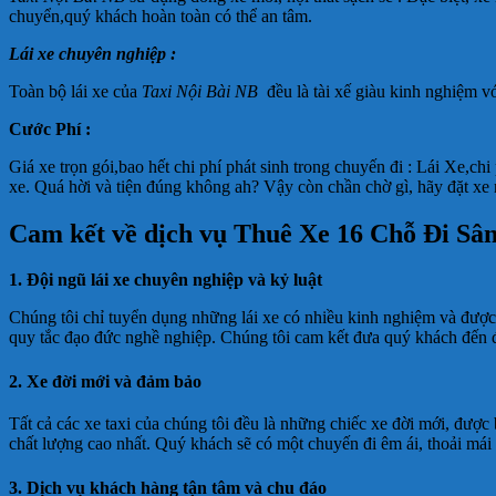
chuyển,quý khách hoàn toàn có thể an tâm.
Lái xe chuyên nghiệp :
Toàn bộ lái xe của
Taxi Nội Bài NB
đều là tài xế giàu kinh nghiệm v
Cước Phí :
Giá xe trọn gói,bao hết chi phí phát sinh trong chuyến đi : Lái Xe,c
xe. Quá hời và tiện đúng không ah? Vậy còn chần chờ gì, hãy đặt xe 
Cam kết về
d
ịch vụ Thuê Xe 16 Chỗ Đi Sâ
1. Đội ngũ lái xe chuyên nghiệp và kỷ luật
Chúng tôi chỉ tuyển dụng những lái xe có nhiều kinh nghiệm và được 
quy tắc đạo đức nghề nghiệp. Chúng tôi cam kết đưa quý khách đến đú
2. Xe đời mới và đảm bảo
Tất cả các xe taxi của chúng tôi đều là những chiếc xe đời mới, đượ
chất lượng cao nhất. Quý khách sẽ có một chuyến đi êm ái, thoải mái
3. Dịch vụ khách hàng tận tâm và chu đáo