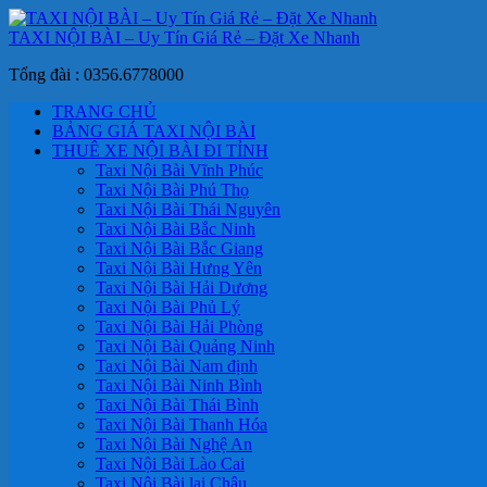
TAXI NỘI BÀI – Uy Tín Giá Rẻ – Đặt Xe Nhanh
Tổng đài : 0356.6778000
TRANG CHỦ
BẢNG GIÁ TAXI NỘI BÀI
THUÊ XE NỘI BÀI ĐI TỈNH
Taxi Nội Bài Vĩnh Phúc
Taxi Nội Bài Phú Thọ
Taxi Nội Bài Thái Nguyên
Taxi Nội Bài Bắc Ninh
Taxi Nội Bài Bắc Giang
Taxi Nội Bài Hưng Yên
Taxi Nội Bài Hải Dương
Taxi Nội Bài Phủ Lý
Taxi Nội Bài Hải Phòng
Taxi Nội Bài Quảng Ninh
Taxi Nội Bài Nam định
Taxi Nội Bài Ninh Bình
Taxi Nội Bài Thái Bình
Taxi Nội Bài Thanh Hóa
Taxi Nội Bài Nghệ An
Taxi Nội Bài Lào Cai
Taxi Nội Bài lai Châu