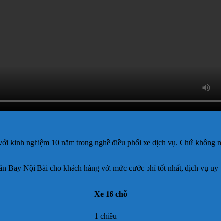
với kinh nghiệm 10 năm trong nghề điều phối xe dịch vụ. Chứ không 
ân Bay Nội Bài cho khách hàng với mức cước phí tốt nhất, dịch vụ uy t
Xe 16 chỗ
1 chiều