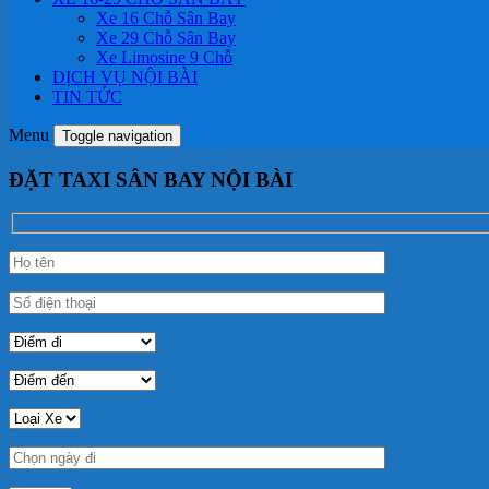
Xe 16 Chỗ Sân Bay
Xe 29 Chỗ Sân Bay
Xe Limosine 9 Chỗ
DỊCH VỤ NỘI BÀI
TIN TỨC
Menu
Toggle navigation
ĐẶT TAXI SÂN BAY NỘI BÀI