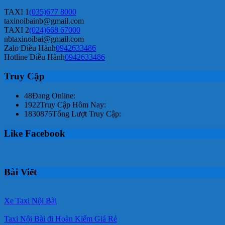
TAXI 1
(035)677 8000
taxinoibainb@gmail.com
TAXI 2
(024)668 67000
nbtaxinoibai@gmail.com
Zalo Điều Hành
0942633486
Hotline Điều Hành
0942633486
Truy Cập
48
Đang Online:
1922
Truy Cập Hôm Nay:
1830875
Tổng Lượt Truy Cập:
Like Facebook
Bài Viết
Xe Taxi Nội Bài
Taxi Nội Bài đi Hoàn Kiếm Giá Rẻ