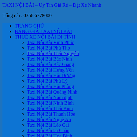
TAXI NỘI BÀI – Uy Tín Giá Rẻ – Đặt Xe Nhanh
Tổng đài : 0356.6778000
TRANG CHỦ
BẢNG GIÁ TAXI NỘI BÀI
THUÊ XE NỘI BÀI ĐI TỈNH
Taxi Nội Bài Vĩnh Phúc
Taxi Nội Bài Phú Thọ
Taxi Nội Bài Thái Nguyên
Taxi Nội Bài Bắc Ninh
Taxi Nội Bài Bắc Giang
Taxi Nội Bài Hưng Yên
Taxi Nội Bài Hải Dương
Taxi Nội Bài Phủ Lý
Taxi Nội Bài Hải Phòng
Taxi Nội Bài Quảng Ninh
Taxi Nội Bài Nam định
Taxi Nội Bài Ninh Bình
Taxi Nội Bài Thái Bình
Taxi Nội Bài Thanh Hóa
Taxi Nội Bài Nghệ An
Taxi Nội Bài Lào Cai
Taxi Nội Bài lai Châu
Taxi Nội Bài Hòa Bình