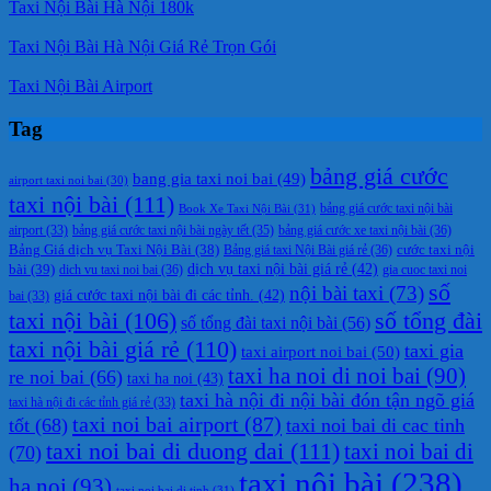
Taxi Nội Bài Hà Nội 180k
Taxi Nội Bài Hà Nội Giá Rẻ Trọn Gói
Taxi Nội Bài Airport
Tag
bảng giá cước
bang gia taxi noi bai
(49)
airport taxi noi bai
(30)
taxi nội bài
(111)
Book Xe Taxi Nội Bài
(31)
bảng giá cước taxi nội bài
bảng giá cước taxi nội bài ngày tết
(35)
bảng giá cước xe taxi nội bài
(36)
airport
(33)
cước taxi nội
Bảng Giá dịch vụ Taxi Nội Bài
(38)
Bảng giá taxi Nội Bài giá rẻ
(36)
bài
(39)
dịch vụ taxi nội bài giá rẻ
(42)
dich vu taxi noi bai
(36)
gia cuoc taxi noi
số
nội bài taxi
(73)
giá cước taxi nội bài đi các tỉnh.
(42)
bai
(33)
taxi nội bài
(106)
số tổng đài
số tổng đài taxi nội bài
(56)
taxi nội bài giá rẻ
(110)
taxi gia
taxi airport noi bai
(50)
taxi ha noi di noi bai
(90)
re noi bai
(66)
taxi ha noi
(43)
taxi hà nội đi nội bài đón tận ngõ giá
taxi hà nội đi các tỉnh giá rẻ
(33)
taxi noi bai airport
(87)
tốt
(68)
taxi noi bai di cac tinh
taxi noi bai di duong dai
(111)
taxi noi bai di
(70)
taxi nội bài
(238)
ha noi
(93)
taxi noi bai di tinh
(31)