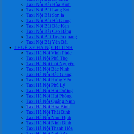
Taxi Nội Bài Hòa Bình
Taxi Nội Bài Lạng Sơn
Taxi Nội Bài Sơn la
Taxi Nội Bài Hà Giang
Taxi Nội Bài Bắc Kạn
Taxi Nội Bài Cao Bằng
Taxi Nội Bài Tuyên quang
Taxi Nội Bài Yên Bái
THUÊ XE HÀ NỘI ĐI TỈNH
Taxi Hà Nội Vĩnh Phúc
Taxi Hà Nội Phú Thọ
Taxi Hà Nội thái Nguyên
Taxi Hà Nội Bắc Ninh
Taxi Hà Nội Bắc Giang
Taxi Hà Nội Hưng Yên
Taxi Hà Nội Phủ Lý
Taxi Hà Nội Hải Dương
Taxi Hà Nội Hải Phòng
Taxi Hà Nội Quảng Ninh
Taxi Hà Nội Hòa Bình
Taxi Hà Nội Thái Binh
Taxi Hà Nội Nam Định
Taxi Hà Nội Ninh Bình
Taxi Hà Nội Thanh Hóa
Taxi Hà Nội Nghệ An