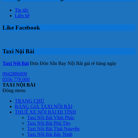
Tin tức
Liên hệ
Like Facebook
Taxi Nội Bài
Taxi Nội Bài
Đưa Đón Sân Bay Nội Bài giá rẻ hàng ngày
0942886000
0356 778 000
TAXI NỘI BÀI
Đóng menu
TRANG CHỦ
BẢNG GIÁ TAXI NỘI BÀI
THUÊ XE NỘI BÀI ĐI TỈNH
Taxi Nội Bài Vĩnh Phúc
Taxi Nội Bài Phú Thọ
Taxi Nội Bài Thái Nguyên
Taxi Nội Bài Bắc Ninh