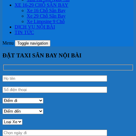
XE 16-29 CHỖ SÂN BAY
Xe 16 Chỗ Sân Bay
Xe 29 Chỗ Sân Bay
Xe Limosine 9 Chỗ
DỊCH VỤ NỘI BÀI
TIN TỨC
Menu
Toggle navigation
ĐẶT TAXI SÂN BAY NỘI BÀI