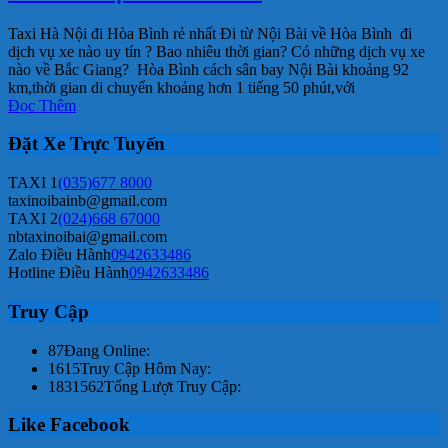
Taxi Hà Nội đi Hòa Bình rẻ nhất Đi từ Nội Bài về Hòa Bình đi
dịch vụ xe nào uy tín ? Bao nhiêu thời gian? Có những dịch vụ xe
nào về Bắc Giang? Hòa Bình cách sân bay Nội Bài khoảng 92
km,thời gian di chuyển khoảng hơn 1 tiếng 50 phút,với
Đọc Thêm
Đặt Xe Trực Tuyến
TAXI 1
(035)677 8000
taxinoibainb@gmail.com
TAXI 2
(024)668 67000
nbtaxinoibai@gmail.com
Zalo Điều Hành
0942633486
Hotline Điều Hành
0942633486
Truy Cập
87
Đang Online:
1615
Truy Cập Hôm Nay:
1831562
Tổng Lượt Truy Cập:
Like Facebook