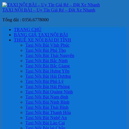
TAXI NỘI BÀI – Uy Tín Giá Rẻ – Đặt Xe Nhanh
Tổng đài : 0356.6778000
TRANG CHỦ
BẢNG GIÁ TAXI NỘI BÀI
THUÊ XE NỘI BÀI ĐI TỈNH
Taxi Nội Bài Vĩnh Phúc
Taxi Nội Bài Phú Thọ
Taxi Nội Bài Thái Nguyên
Taxi Nội Bài Bắc Ninh
Taxi Nội Bài Bắc Giang
Taxi Nội Bài Hưng Yên
Taxi Nội Bài Hải Dương
Taxi Nội Bài Phủ Lý
Taxi Nội Bài Hải Phòng
Taxi Nội Bài Quảng Ninh
Taxi Nội Bài Nam định
Taxi Nội Bài Ninh Bình
Taxi Nội Bài Thái Bình
Taxi Nội Bài Thanh Hóa
Taxi Nội Bài Nghệ An
Taxi Nội Bài Lào Cai
Taxi Nội Bài lai Châu