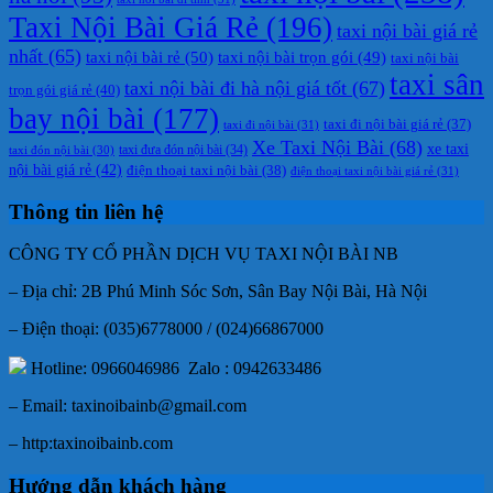
Taxi Nội Bài Giá Rẻ
(196)
taxi nội bài giá rẻ
nhất
(65)
taxi nội bài rẻ
(50)
taxi nội bài trọn gói
(49)
taxi nội bài
taxi sân
taxi nội bài đi hà nội giá tốt
(67)
trọn gói giá rẻ
(40)
bay nội bài
(177)
taxi đi nội bài giá rẻ
(37)
taxi đi nội bài
(31)
Xe Taxi Nội Bài
(68)
xe taxi
taxi đưa đón nội bài
(34)
taxi đón nội bài
(30)
nội bài giá rẻ
(42)
điện thoại taxi nội bài
(38)
điện thoại taxi nội bài giá rẻ
(31)
Thông tin liên hệ
CÔNG TY CỔ PHẦN DỊCH VỤ TAXI NỘI BÀI NB
– Địa chỉ: 2B Phú Minh Sóc Sơn, Sân Bay Nội Bài, Hà Nội
– Điện thoại: (035)6778000 / (024)66867000
Hotline: 0966046986 Zalo : 0942633486
– Email: taxinoibainb@gmail.com
– http:taxinoibainb.com
Hướng dẫn khách hàng