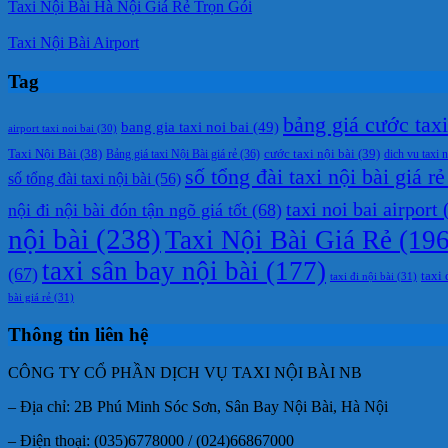
Taxi Nội Bài Hà Nội Giá Rẻ Trọn Gói
Taxi Nội Bài Airport
Tag
bảng giá cước taxi 
bang gia taxi noi bai
(49)
airport taxi noi bai
(30)
cước taxi nội bài
(39)
Taxi Nội Bài
(38)
Bảng giá taxi Nội Bài giá rẻ
(36)
dich vu taxi n
số tổng đài taxi nội bài giá rẻ
số tổng đài taxi nội bài
(56)
taxi noi bai airport
(
nội đi nội bài đón tận ngõ giá tốt
(68)
nội bài
(238)
Taxi Nội Bài Giá Rẻ
(196
taxi sân bay nội bài
(177)
(67)
taxi 
taxi đi nội bài
(31)
bài giá rẻ
(31)
Thông tin liên hệ
CÔNG TY CỔ PHẦN DỊCH VỤ TAXI NỘI BÀI NB
– Địa chỉ: 2B Phú Minh Sóc Sơn, Sân Bay Nội Bài, Hà Nội
– Điện thoại: (035)6778000 / (024)66867000