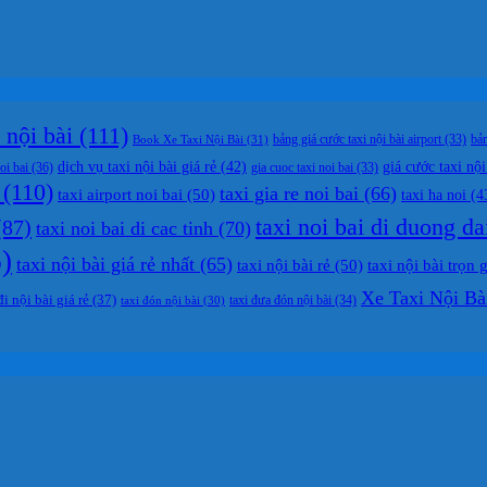
nội bài
(111)
bản
Book Xe Taxi Nội Bài
(31)
bảng giá cước taxi nội bài airport
(33)
dịch vụ taxi nội bài giá rẻ
(42)
giá cước taxi nội
oi bai
(36)
gia cuoc taxi noi bai
(33)
(110)
taxi gia re noi bai
(66)
taxi airport noi bai
(50)
taxi ha noi
(4
taxi noi bai di duong da
87)
taxi noi bai di cac tinh
(70)
)
taxi nội bài giá rẻ nhất
(65)
taxi nội bài rẻ
(50)
taxi nội bài trọn 
Xe Taxi Nội Bà
đi nội bài giá rẻ
(37)
taxi đưa đón nội bài
(34)
taxi đón nội bài
(30)