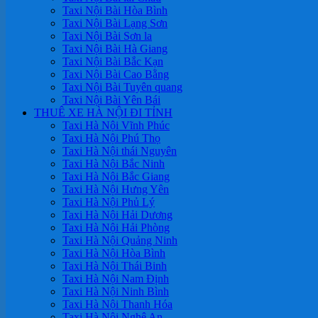
Taxi Nội Bài Hòa Bình
Taxi Nội Bài Lạng Sơn
Taxi Nội Bài Sơn la
Taxi Nội Bài Hà Giang
Taxi Nội Bài Bắc Kạn
Taxi Nội Bài Cao Bằng
Taxi Nội Bài Tuyên quang
Taxi Nội Bài Yên Bái
THUÊ XE HÀ NỘI ĐI TỈNH
Taxi Hà Nội Vĩnh Phúc
Taxi Hà Nội Phú Thọ
Taxi Hà Nội thái Nguyên
Taxi Hà Nội Bắc Ninh
Taxi Hà Nội Bắc Giang
Taxi Hà Nội Hưng Yên
Taxi Hà Nội Phủ Lý
Taxi Hà Nội Hải Dương
Taxi Hà Nội Hải Phòng
Taxi Hà Nội Quảng Ninh
Taxi Hà Nội Hòa Bình
Taxi Hà Nội Thái Binh
Taxi Hà Nội Nam Định
Taxi Hà Nội Ninh Bình
Taxi Hà Nội Thanh Hóa
Taxi Hà Nội Nghệ An