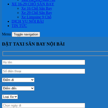
XE 16-29 CHỖ SÂN BAY
Xe 16 Chỗ Sân Bay
Xe 29 Chỗ Sân Bay
Xe Limosine 9 Chỗ
DỊCH VỤ NỘI BÀI
TIN TỨC
Menu
Toggle navigation
ĐẶT TAXI SÂN BAY NỘI BÀI