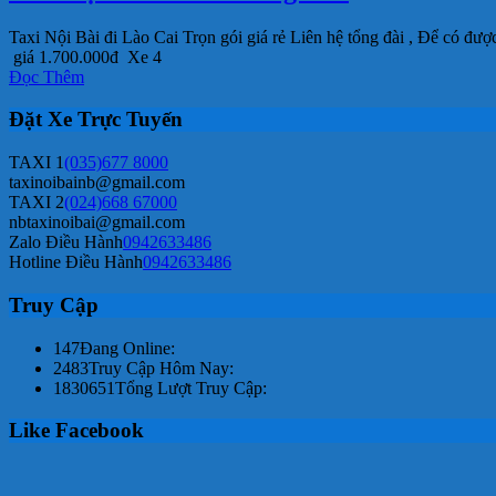
Taxi Nội Bài đi Lào Cai Trọn gói giá rẻ Liên hệ tổng đài , Để có
giá 1.700.000đ Xe 4
Đọc Thêm
Đặt Xe Trực Tuyến
TAXI 1
(035)677 8000
taxinoibainb@gmail.com
TAXI 2
(024)668 67000
nbtaxinoibai@gmail.com
Zalo Điều Hành
0942633486
Hotline Điều Hành
0942633486
Truy Cập
147
Đang Online:
2483
Truy Cập Hôm Nay:
1830651
Tổng Lượt Truy Cập:
Like Facebook