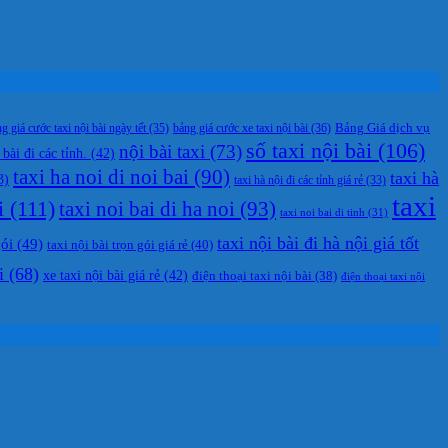
g giá cước taxi nội bài ngày tết
(35)
bảng giá cước xe taxi nội bài
(36)
Bảng Giá dịch vụ
số taxi nội bài
(106)
nội bài taxi
(73)
 bài đi các tỉnh.
(42)
taxi ha noi di noi bai
(90)
taxi hà
3)
taxi hà nội đi các tỉnh giá rẻ
(33)
taxi
i
(111)
taxi noi bai di ha noi
(93)
taxi noi bai di tinh
(31)
taxi nội bài đi hà nội giá tốt
gói
(49)
taxi nội bài trọn gói giá rẻ
(40)
i
(68)
xe taxi nội bài giá rẻ
(42)
điện thoại taxi nội bài
(38)
điện thoại taxi nội