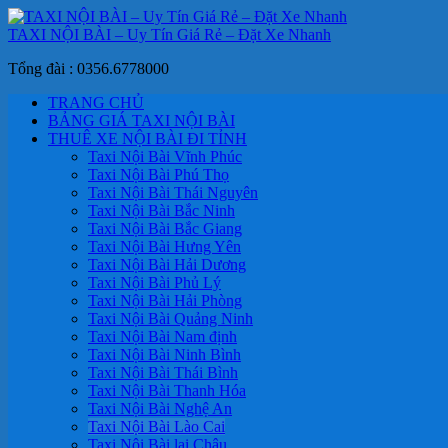
TAXI NỘI BÀI – Uy Tín Giá Rẻ – Đặt Xe Nhanh
Tổng đài : 0356.6778000
TRANG CHỦ
BẢNG GIÁ TAXI NỘI BÀI
THUÊ XE NỘI BÀI ĐI TỈNH
Taxi Nội Bài Vĩnh Phúc
Taxi Nội Bài Phú Thọ
Taxi Nội Bài Thái Nguyên
Taxi Nội Bài Bắc Ninh
Taxi Nội Bài Bắc Giang
Taxi Nội Bài Hưng Yên
Taxi Nội Bài Hải Dương
Taxi Nội Bài Phủ Lý
Taxi Nội Bài Hải Phòng
Taxi Nội Bài Quảng Ninh
Taxi Nội Bài Nam định
Taxi Nội Bài Ninh Bình
Taxi Nội Bài Thái Bình
Taxi Nội Bài Thanh Hóa
Taxi Nội Bài Nghệ An
Taxi Nội Bài Lào Cai
Taxi Nội Bài lai Châu