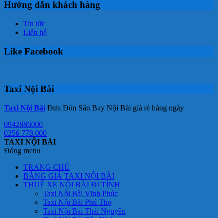
Hướng dẫn khách hàng
Tin tức
Liên hệ
Like Facebook
Taxi Nội Bài
Taxi Nội Bài
Đưa Đón Sân Bay Nội Bài giá rẻ hàng ngày
0942886000
0356 778 000
TAXI NỘI BÀI
Đóng menu
TRANG CHỦ
BẢNG GIÁ TAXI NỘI BÀI
THUÊ XE NỘI BÀI ĐI TỈNH
Taxi Nội Bài Vĩnh Phúc
Taxi Nội Bài Phú Thọ
Taxi Nội Bài Thái Nguyên