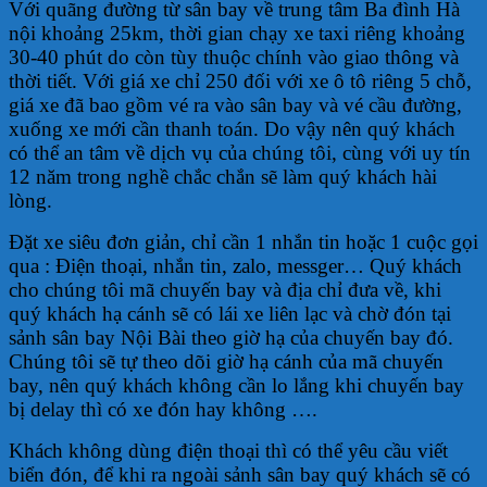
Với quãng đường từ sân bay về trung tâm Ba đình Hà
nội khoảng 25km, thời gian chạy xe taxi riêng khoảng
30-40 phút do còn tùy thuộc chính vào giao thông và
thời tiết. Với giá xe chỉ 250 đối với xe ô tô riêng 5 chỗ,
giá xe đã bao gồm vé ra vào sân bay và vé cầu đường,
xuống xe mới cần thanh toán. Do vậy nên quý khách
có thể an tâm về dịch vụ của chúng tôi, cùng với uy tín
12 năm trong nghề chắc chắn sẽ làm quý khách hài
lòng.
Đặt xe siêu đơn giản, chỉ cần 1 nhắn tin hoặc 1 cuộc gọi
qua : Điện thoại, nhắn tin, zalo, messger… Quý khách
cho chúng tôi mã chuyến bay và địa chỉ đưa về, khi
quý khách hạ cánh sẽ có lái xe liên lạc và chờ đón tại
sảnh sân bay Nội Bài theo giờ hạ của chuyến bay đó.
Chúng tôi sẽ tự theo dõi giờ hạ cánh của mã chuyến
bay, nên quý khách không cần lo lắng khi chuyến bay
bị delay thì có xe đón hay không ….
Khách không dùng điện thoại thì có thể yêu cầu viết
biển đón, để khi ra ngoài sảnh sân bay quý khách sẽ có