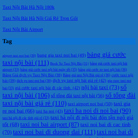
Taxi Nội Bài Hà Nội 180k
Taxi Nội Bài Hà Nội Giá Rẻ Trọn Gói
Taxi Nội Bài Airport
Tag
bảng giá cước
bang gia taxi noi bai
(49)
airport taxi noi bai
(30)
taxi nội bài
(111)
Book Xe Taxi Nội Bài
(31)
bảng giá cước taxi nội bài
bảng giá cước taxi nội bài ngày tết
(35)
bảng giá cước xe taxi nội bài
(36)
airport
(33)
cước taxi nội
Bảng Giá dịch vụ Taxi Nội Bài
(38)
Bảng giá taxi Nội Bài giá rẻ
(36)
bài
(39)
dịch vụ taxi nội bài giá rẻ
(42)
dich vu taxi noi bai
(36)
gia cuoc taxi noi
số
nội bài taxi
(73)
giá cước taxi nội bài đi các tỉnh.
(42)
bai
(33)
taxi nội bài
(106)
số tổng đài
số tổng đài taxi nội bài
(56)
taxi nội bài giá rẻ
(110)
taxi gia
taxi airport noi bai
(50)
taxi ha noi di noi bai
(90)
re noi bai
(66)
taxi ha noi
(43)
taxi hà nội đi nội bài đón tận ngõ giá
taxi hà nội đi các tỉnh giá rẻ
(33)
taxi noi bai airport
(87)
tốt
(68)
taxi noi bai di cac tinh
taxi noi bai di duong dai
(111)
taxi noi bai di
(70)