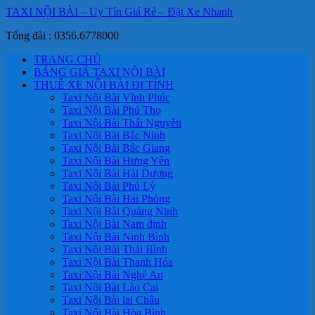
TAXI NỘI BÀI – Uy Tín Giá Rẻ – Đặt Xe Nhanh
Tổng đài : 0356.6778000
TRANG CHỦ
BẢNG GIÁ TAXI NỘI BÀI
THUÊ XE NỘI BÀI ĐI TỈNH
Taxi Nội Bài Vĩnh Phúc
Taxi Nội Bài Phú Thọ
Taxi Nội Bài Thái Nguyên
Taxi Nội Bài Bắc Ninh
Taxi Nội Bài Bắc Giang
Taxi Nội Bài Hưng Yên
Taxi Nội Bài Hải Dương
Taxi Nội Bài Phủ Lý
Taxi Nội Bài Hải Phòng
Taxi Nội Bài Quảng Ninh
Taxi Nội Bài Nam định
Taxi Nội Bài Ninh Bình
Taxi Nội Bài Thái Bình
Taxi Nội Bài Thanh Hóa
Taxi Nội Bài Nghệ An
Taxi Nội Bài Lào Cai
Taxi Nội Bài lai Châu
Taxi Nội Bài Hòa Bình