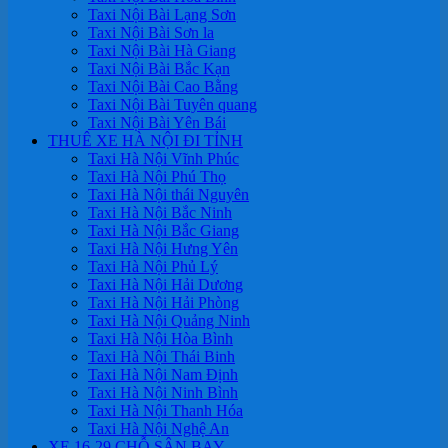
Taxi Nội Bài Lạng Sơn
Taxi Nội Bài Sơn la
Taxi Nội Bài Hà Giang
Taxi Nội Bài Bắc Kạn
Taxi Nội Bài Cao Bằng
Taxi Nội Bài Tuyên quang
Taxi Nội Bài Yên Bái
THUÊ XE HÀ NỘI ĐI TỈNH
Taxi Hà Nội Vĩnh Phúc
Taxi Hà Nội Phú Thọ
Taxi Hà Nội thái Nguyên
Taxi Hà Nội Bắc Ninh
Taxi Hà Nội Bắc Giang
Taxi Hà Nội Hưng Yên
Taxi Hà Nội Phủ Lý
Taxi Hà Nội Hải Dương
Taxi Hà Nội Hải Phòng
Taxi Hà Nội Quảng Ninh
Taxi Hà Nội Hòa Bình
Taxi Hà Nội Thái Binh
Taxi Hà Nội Nam Định
Taxi Hà Nội Ninh Bình
Taxi Hà Nội Thanh Hóa
Taxi Hà Nội Nghệ An
XE 16-29 CHỖ SÂN BAY