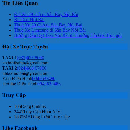
Tin Liên Quan
Đặt Xe 29 chỗ đi Sân Bay Nội Bài
Xe Taxi Nội Bài
Thuê Xe 29 Chỗ đi Sân Bay Nội Bài
Thuê Xe Limosine đi Sân Bay Nội Bài
Hướng Dẫn Đặt Taxi Nội Bài đi Thường Tín Giá Trọn gói
Đặt Xe Trực Tuyến
TAXI 1
(035)677 8000
taxinoibainb@gmail.com
TAXI 2
(024)668 67000
nbtaxinoibai@gmail.com
Zalo Điều Hành
0942633486
Hotline Điều Hành
0942633486
Truy Cập
105
Đang Online:
2441
Truy Cập Hôm Nay:
1830615
Tổng Lượt Truy Cập:
Like Facebook