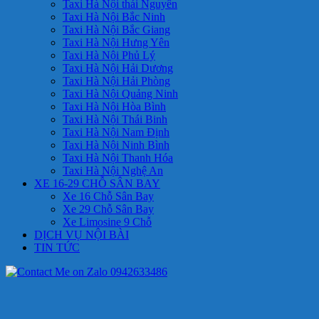
Taxi Hà Nội thái Nguyên
Taxi Hà Nội Bắc Ninh
Taxi Hà Nội Bắc Giang
Taxi Hà Nội Hưng Yên
Taxi Hà Nội Phủ Lý
Taxi Hà Nội Hải Dương
Taxi Hà Nội Hải Phòng
Taxi Hà Nội Quảng Ninh
Taxi Hà Nội Hòa Bình
Taxi Hà Nội Thái Binh
Taxi Hà Nội Nam Định
Taxi Hà Nội Ninh Bình
Taxi Hà Nội Thanh Hóa
Taxi Hà Nội Nghệ An
XE 16-29 CHỖ SÂN BAY
Xe 16 Chỗ Sân Bay
Xe 29 Chỗ Sân Bay
Xe Limosine 9 Chỗ
DỊCH VỤ NỘI BÀI
TIN TỨC
0942633486