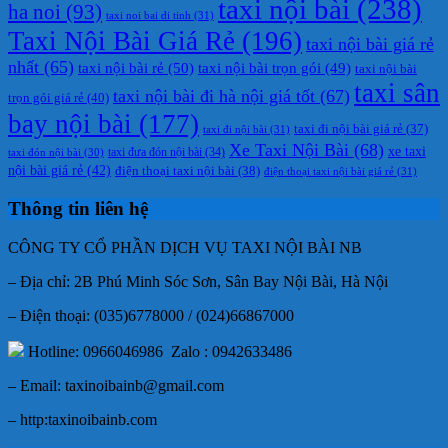
taxi nội bài
(238)
ha noi
(93)
taxi noi bai di tinh
(31)
Taxi Nội Bài Giá Rẻ
(196)
taxi nội bài giá rẻ
nhất
(65)
taxi nội bài rẻ
(50)
taxi nội bài trọn gói
(49)
taxi nội bài
taxi sân
taxi nội bài đi hà nội giá tốt
(67)
trọn gói giá rẻ
(40)
bay nội bài
(177)
taxi đi nội bài giá rẻ
(37)
taxi đi nội bài
(31)
Xe Taxi Nội Bài
(68)
xe taxi
taxi đưa đón nội bài
(34)
taxi đón nội bài
(30)
nội bài giá rẻ
(42)
điện thoại taxi nội bài
(38)
điện thoại taxi nội bài giá rẻ
(31)
Thông tin liên hệ
CÔNG TY CỔ PHẦN DỊCH VỤ TAXI NỘI BÀI NB
– Địa chỉ: 2B Phú Minh Sóc Sơn, Sân Bay Nội Bài, Hà Nội
– Điện thoại: (035)6778000 / (024)66867000
Hotline: 0966046986 Zalo : 0942633486
– Email: taxinoibainb@gmail.com
– http:taxinoibainb.com