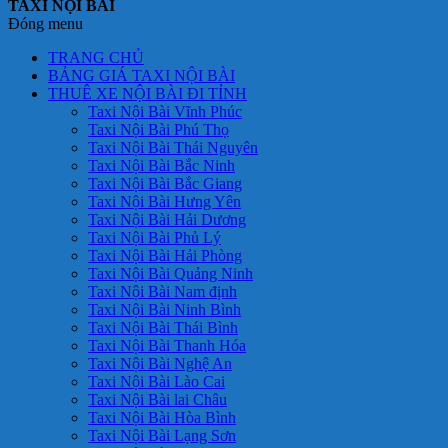
TAXI NỘI BÀI
Đóng menu
TRANG CHỦ
BẢNG GIÁ TAXI NỘI BÀI
THUÊ XE NỘI BÀI ĐI TỈNH
Taxi Nội Bài Vĩnh Phúc
Taxi Nội Bài Phú Thọ
Taxi Nội Bài Thái Nguyên
Taxi Nội Bài Bắc Ninh
Taxi Nội Bài Bắc Giang
Taxi Nội Bài Hưng Yên
Taxi Nội Bài Hải Dương
Taxi Nội Bài Phủ Lý
Taxi Nội Bài Hải Phòng
Taxi Nội Bài Quảng Ninh
Taxi Nội Bài Nam định
Taxi Nội Bài Ninh Bình
Taxi Nội Bài Thái Bình
Taxi Nội Bài Thanh Hóa
Taxi Nội Bài Nghệ An
Taxi Nội Bài Lào Cai
Taxi Nội Bài lai Châu
Taxi Nội Bài Hòa Bình
Taxi Nội Bài Lạng Sơn