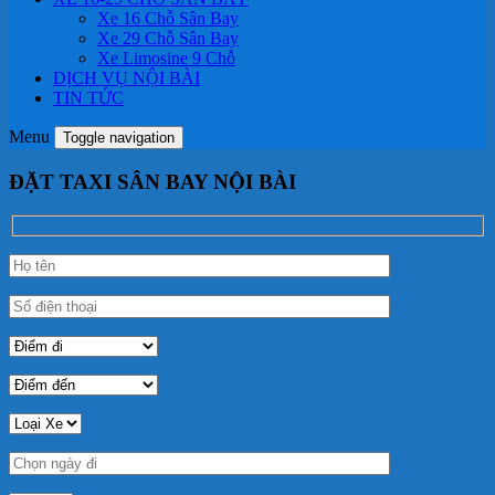
Xe 16 Chỗ Sân Bay
Xe 29 Chỗ Sân Bay
Xe Limosine 9 Chỗ
DỊCH VỤ NỘI BÀI
TIN TỨC
Menu
Toggle navigation
ĐẶT TAXI SÂN BAY NỘI BÀI