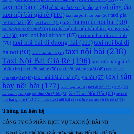
taxi nội bài
(106)
số tổng đài
số tổng đài taxi nội bài
(56)
taxi nội bài giá rẻ
(110)
taxi gia
taxi airport noi bai
(50)
taxi ha noi di noi bai
(90)
re noi bai
(66)
taxi ha noi
(43)
taxi hà nội đi nội bài đón tận ngõ giá
taxi hà nội đi các tỉnh giá rẻ
(33)
taxi noi bai airport
(87)
tốt
(68)
taxi noi bai di cac tinh
taxi noi bai di duong dai
(111)
taxi noi bai di
(70)
taxi nội bài
(238)
ha noi
(93)
taxi noi bai di tinh
(31)
Taxi Nội Bài Giá Rẻ
(196)
taxi nội bài giá rẻ
nhất
(65)
taxi nội bài rẻ
(50)
taxi nội bài trọn gói
(49)
taxi nội bài
taxi sân
taxi nội bài đi hà nội giá tốt
(67)
trọn gói giá rẻ
(40)
bay nội bài
(177)
taxi đi nội bài giá rẻ
(37)
taxi đi nội bài
(31)
Xe Taxi Nội Bài
(68)
xe taxi
taxi đưa đón nội bài
(34)
taxi đón nội bài
(30)
nội bài giá rẻ
(42)
điện thoại taxi nội bài
(38)
điện thoại taxi nội bài giá rẻ
(31)
Thông tin liên hệ
CÔNG TY CỔ PHẦN DỊCH VỤ TAXI NỘI BÀI NB
– Địa chỉ: 2B Phú Minh Sóc Sơn, Sân Bay Nội Bài, Hà Nội