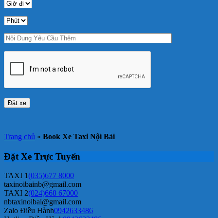
Trang chủ
»
Book Xe Taxi Nội Bài
Đặt Xe Trực Tuyến
TAXI 1
(035)677 8000
taxinoibainb@gmail.com
TAXI 2
(024)668 67000
nbtaxinoibai@gmail.com
Zalo Điều Hành
0942633486