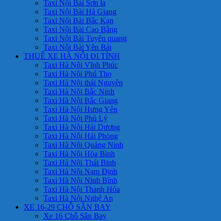
Taxi Nội Bài Sơn la
Taxi Nội Bài Hà Giang
Taxi Nội Bài Bắc Kạn
Taxi Nội Bài Cao Bằng
Taxi Nội Bài Tuyên quang
Taxi Nội Bài Yên Bái
THUÊ XE HÀ NỘI ĐI TỈNH
Taxi Hà Nội Vĩnh Phúc
Taxi Hà Nội Phú Thọ
Taxi Hà Nội thái Nguyên
Taxi Hà Nội Bắc Ninh
Taxi Hà Nội Bắc Giang
Taxi Hà Nội Hưng Yên
Taxi Hà Nội Phủ Lý
Taxi Hà Nội Hải Dương
Taxi Hà Nội Hải Phòng
Taxi Hà Nội Quảng Ninh
Taxi Hà Nội Hòa Bình
Taxi Hà Nội Thái Binh
Taxi Hà Nội Nam Định
Taxi Hà Nội Ninh Bình
Taxi Hà Nội Thanh Hóa
Taxi Hà Nội Nghệ An
XE 16-29 CHỖ SÂN BAY
Xe 16 Chỗ Sân Bay