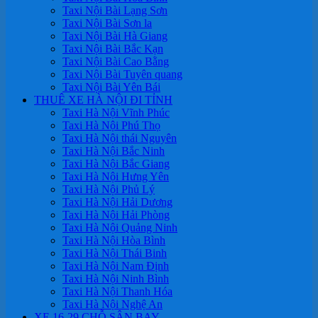
Taxi Nội Bài Lạng Sơn
Taxi Nội Bài Sơn la
Taxi Nội Bài Hà Giang
Taxi Nội Bài Bắc Kạn
Taxi Nội Bài Cao Bằng
Taxi Nội Bài Tuyên quang
Taxi Nội Bài Yên Bái
THUÊ XE HÀ NỘI ĐI TỈNH
Taxi Hà Nội Vĩnh Phúc
Taxi Hà Nội Phú Thọ
Taxi Hà Nội thái Nguyên
Taxi Hà Nội Bắc Ninh
Taxi Hà Nội Bắc Giang
Taxi Hà Nội Hưng Yên
Taxi Hà Nội Phủ Lý
Taxi Hà Nội Hải Dương
Taxi Hà Nội Hải Phòng
Taxi Hà Nội Quảng Ninh
Taxi Hà Nội Hòa Bình
Taxi Hà Nội Thái Binh
Taxi Hà Nội Nam Định
Taxi Hà Nội Ninh Bình
Taxi Hà Nội Thanh Hóa
Taxi Hà Nội Nghệ An
XE 16-29 CHỖ SÂN BAY