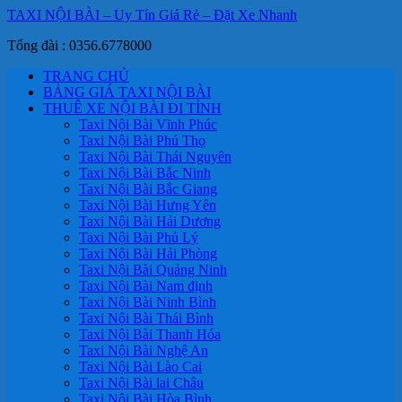
TAXI NỘI BÀI – Uy Tín Giá Rẻ – Đặt Xe Nhanh
Tổng đài : 0356.6778000
TRANG CHỦ
BẢNG GIÁ TAXI NỘI BÀI
THUÊ XE NỘI BÀI ĐI TỈNH
Taxi Nội Bài Vĩnh Phúc
Taxi Nội Bài Phú Thọ
Taxi Nội Bài Thái Nguyên
Taxi Nội Bài Bắc Ninh
Taxi Nội Bài Bắc Giang
Taxi Nội Bài Hưng Yên
Taxi Nội Bài Hải Dương
Taxi Nội Bài Phủ Lý
Taxi Nội Bài Hải Phòng
Taxi Nội Bài Quảng Ninh
Taxi Nội Bài Nam định
Taxi Nội Bài Ninh Bình
Taxi Nội Bài Thái Bình
Taxi Nội Bài Thanh Hóa
Taxi Nội Bài Nghệ An
Taxi Nội Bài Lào Cai
Taxi Nội Bài lai Châu
Taxi Nội Bài Hòa Bình