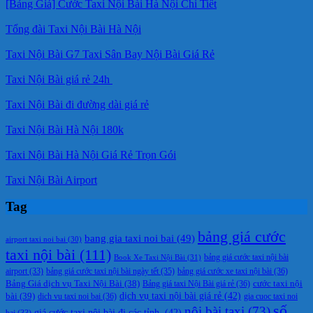
[Bảng Giá] Cước Taxi Nội Bài Hà Nội Chi Tiết
Tổng đài Taxi Nội Bài Hà Nội
Taxi Nội Bài G7 Taxi Sân Bay Nội Bài Giá Rẻ
Taxi Nội Bài giá rẻ 24h
Taxi Nội Bài đi đường dài giá rẻ
Taxi Nội Bài Hà Nội 180k
Taxi Nội Bài Hà Nội Giá Rẻ Trọn Gói
Taxi Nội Bài Airport
Tag
bảng giá cước
bang gia taxi noi bai
(49)
airport taxi noi bai
(30)
taxi nội bài
(111)
Book Xe Taxi Nội Bài
(31)
bảng giá cước taxi nội bài
bảng giá cước taxi nội bài ngày tết
(35)
bảng giá cước xe taxi nội bài
(36)
airport
(33)
cước taxi nội
Bảng Giá dịch vụ Taxi Nội Bài
(38)
Bảng giá taxi Nội Bài giá rẻ
(36)
bài
(39)
dịch vụ taxi nội bài giá rẻ
(42)
dich vu taxi noi bai
(36)
gia cuoc taxi noi
số
nội bài taxi
(73)
giá cước taxi nội bài đi các tỉnh.
(42)
bai
(33)