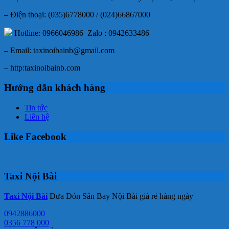
– Điện thoại: (035)6778000 / (024)66867000
Hotline: 0966046986 Zalo : 0942633486
– Email: taxinoibainb@gmail.com
– http:taxinoibainb.com
Hướng dẫn khách hàng
Tin tức
Liên hệ
Like Facebook
Taxi Nội Bài
Taxi Nội Bài
Đưa Đón Sân Bay Nội Bài giá rẻ hàng ngày
0942886000
0356 778 000