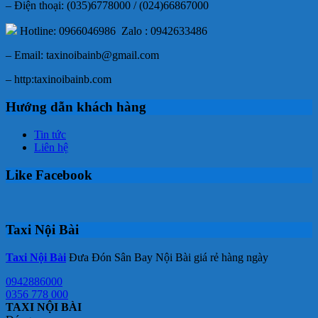
– Điện thoại: (035)6778000 / (024)66867000
Hotline: 0966046986 Zalo : 0942633486
– Email: taxinoibainb@gmail.com
– http:taxinoibainb.com
Hướng dẫn khách hàng
Tin tức
Liên hệ
Like Facebook
Taxi Nội Bài
Taxi Nội Bài
Đưa Đón Sân Bay Nội Bài giá rẻ hàng ngày
0942886000
0356 778 000
TAXI NỘI BÀI