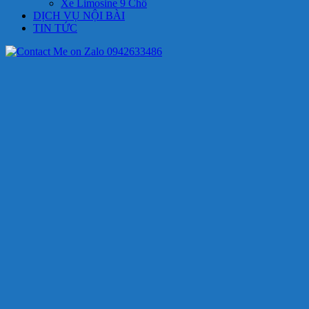
Xe Limosine 9 Chỗ
DỊCH VỤ NỘI BÀI
TIN TỨC
0942633486