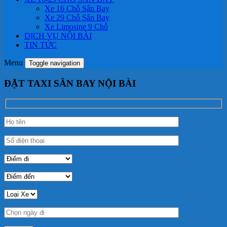
Xe 16 Chỗ Sân Bay
Xe 29 Chỗ Sân Bay
Xe Limosine 9 Chỗ
DỊCH VỤ NỘI BÀI
TIN TỨC
Menu
Toggle navigation
ĐẶT TAXI SÂN BAY NỘI BÀI