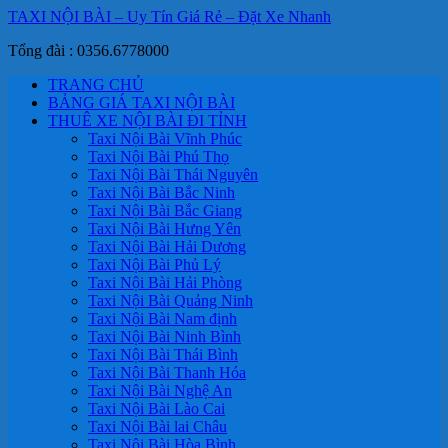
TAXI NỘI BÀI – Uy Tín Giá Rẻ – Đặt Xe Nhanh
Tổng đài : 0356.6778000
TRANG CHỦ
BẢNG GIÁ TAXI NỘI BÀI
THUÊ XE NỘI BÀI ĐI TỈNH
Taxi Nội Bài Vĩnh Phúc
Taxi Nội Bài Phú Thọ
Taxi Nội Bài Thái Nguyên
Taxi Nội Bài Bắc Ninh
Taxi Nội Bài Bắc Giang
Taxi Nội Bài Hưng Yên
Taxi Nội Bài Hải Dương
Taxi Nội Bài Phủ Lý
Taxi Nội Bài Hải Phòng
Taxi Nội Bài Quảng Ninh
Taxi Nội Bài Nam định
Taxi Nội Bài Ninh Bình
Taxi Nội Bài Thái Bình
Taxi Nội Bài Thanh Hóa
Taxi Nội Bài Nghệ An
Taxi Nội Bài Lào Cai
Taxi Nội Bài lai Châu
Taxi Nội Bài Hòa Bình