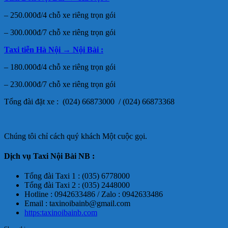
– 250.000đ/4 chỗ xe riêng trọn gói
– 300.000đ/7 chỗ xe riêng trọn gói
Taxi tiễn Hà Nội → Nội Bài :
– 180.000đ/4 chỗ xe riêng trọn gói
– 230.000đ/7 chỗ xe riêng trọn gói
Tổng đài đặt xe : (024) 66873000 / (024) 66873368
Chúng tôi chỉ cách quý khách Một cuộc gọi.
Dịch vụ Taxi Nội Bài NB :
Tổng đài Taxi 1 : (035) 6778000
Tổng đài Taxi 2 : (035) 2448000
Hotline : 0942633486 / Zalo : 0942633486
Email : taxinoibainb@gmail.com
https:taxinoibainb.com