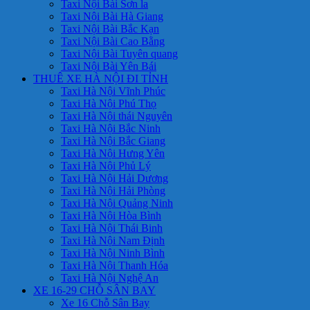
Taxi Nội Bài Sơn la
Taxi Nội Bài Hà Giang
Taxi Nội Bài Bắc Kạn
Taxi Nội Bài Cao Bằng
Taxi Nội Bài Tuyên quang
Taxi Nội Bài Yên Bái
THUÊ XE HÀ NỘI ĐI TỈNH
Taxi Hà Nội Vĩnh Phúc
Taxi Hà Nội Phú Thọ
Taxi Hà Nội thái Nguyên
Taxi Hà Nội Bắc Ninh
Taxi Hà Nội Bắc Giang
Taxi Hà Nội Hưng Yên
Taxi Hà Nội Phủ Lý
Taxi Hà Nội Hải Dương
Taxi Hà Nội Hải Phòng
Taxi Hà Nội Quảng Ninh
Taxi Hà Nội Hòa Bình
Taxi Hà Nội Thái Binh
Taxi Hà Nội Nam Định
Taxi Hà Nội Ninh Bình
Taxi Hà Nội Thanh Hóa
Taxi Hà Nội Nghệ An
XE 16-29 CHỖ SÂN BAY
Xe 16 Chỗ Sân Bay