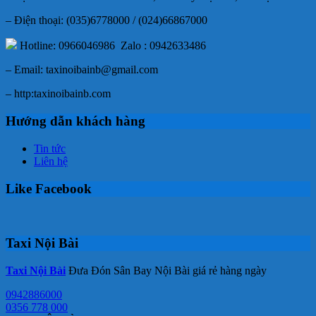
– Điện thoại: (035)6778000 / (024)66867000
Hotline: 0966046986 Zalo : 0942633486
– Email: taxinoibainb@gmail.com
– http:taxinoibainb.com
Hướng dẫn khách hàng
Tin tức
Liên hệ
Like Facebook
Taxi Nội Bài
Taxi Nội Bài
Đưa Đón Sân Bay Nội Bài giá rẻ hàng ngày
0942886000
0356 778 000