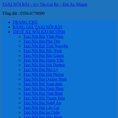
TAXI NỘI BÀI – Uy Tín Giá Rẻ – Đặt Xe Nhanh
Tổng đài : 0356.6778000
TRANG CHỦ
BẢNG GIÁ TAXI NỘI BÀI
THUÊ XE NỘI BÀI ĐI TỈNH
Taxi Nội Bài Vĩnh Phúc
Taxi Nội Bài Phú Thọ
Taxi Nội Bài Thái Nguyên
Taxi Nội Bài Bắc Ninh
Taxi Nội Bài Bắc Giang
Taxi Nội Bài Hưng Yên
Taxi Nội Bài Hải Dương
Taxi Nội Bài Phủ Lý
Taxi Nội Bài Hải Phòng
Taxi Nội Bài Quảng Ninh
Taxi Nội Bài Nam định
Taxi Nội Bài Ninh Bình
Taxi Nội Bài Thái Bình
Taxi Nội Bài Thanh Hóa
Taxi Nội Bài Nghệ An
Taxi Nội Bài Lào Cai
Taxi Nội Bài lai Châu
Taxi Nội Bài Hòa Bình