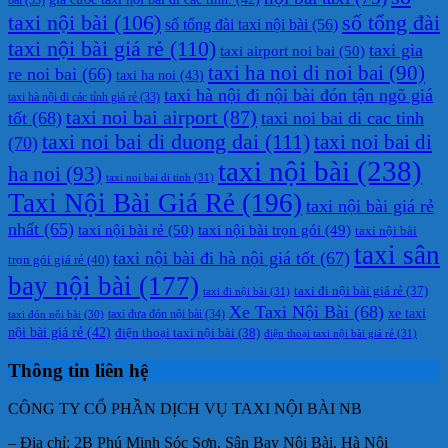
taxi nội bài
(106)
số tổng đài
số tổng đài taxi nội bài
(56)
taxi nội bài giá rẻ
(110)
taxi gia
taxi airport noi bai
(50)
taxi ha noi di noi bai
(90)
re noi bai
(66)
taxi ha noi
(43)
taxi hà nội đi nội bài đón tận ngõ giá
taxi hà nội đi các tỉnh giá rẻ
(33)
taxi noi bai airport
(87)
tốt
(68)
taxi noi bai di cac tinh
taxi noi bai di duong dai
(111)
taxi noi bai di
(70)
taxi nội bài
(238)
ha noi
(93)
taxi noi bai di tinh
(31)
Taxi Nội Bài Giá Rẻ
(196)
taxi nội bài giá rẻ
nhất
(65)
taxi nội bài rẻ
(50)
taxi nội bài trọn gói
(49)
taxi nội bài
taxi sân
taxi nội bài đi hà nội giá tốt
(67)
trọn gói giá rẻ
(40)
bay nội bài
(177)
taxi đi nội bài giá rẻ
(37)
taxi đi nội bài
(31)
Xe Taxi Nội Bài
(68)
xe taxi
taxi đưa đón nội bài
(34)
taxi đón nội bài
(30)
nội bài giá rẻ
(42)
điện thoại taxi nội bài
(38)
điện thoại taxi nội bài giá rẻ
(31)
Thông tin liên hệ
CÔNG TY CỔ PHẦN DỊCH VỤ TAXI NỘI BÀI NB
– Địa chỉ: 2B Phú Minh Sóc Sơn, Sân Bay Nội Bài, Hà Nội