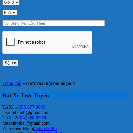
Trang chủ
»
cước taxi nội bài airport
Đặt Xe Trực Tuyến
TAXI 1
(035)677 8000
taxinoibainb@gmail.com
TAXI 2
(024)668 67000
nbtaxinoibai@gmail.com
Zalo Điều Hành
0942633486