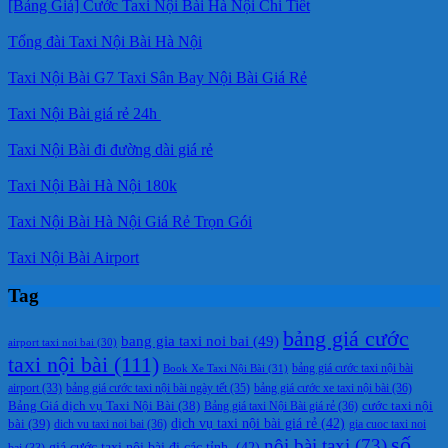
[Bảng Giá] Cước Taxi Nội Bài Hà Nội Chi Tiết
Tổng đài Taxi Nội Bài Hà Nội
Taxi Nội Bài G7 Taxi Sân Bay Nội Bài Giá Rẻ
Taxi Nội Bài giá rẻ 24h
Taxi Nội Bài đi đường dài giá rẻ
Taxi Nội Bài Hà Nội 180k
Taxi Nội Bài Hà Nội Giá Rẻ Trọn Gói
Taxi Nội Bài Airport
Tag
bảng giá cước
bang gia taxi noi bai
(49)
airport taxi noi bai
(30)
taxi nội bài
(111)
Book Xe Taxi Nội Bài
(31)
bảng giá cước taxi nội bài
bảng giá cước taxi nội bài ngày tết
(35)
bảng giá cước xe taxi nội bài
(36)
airport
(33)
cước taxi nội
Bảng Giá dịch vụ Taxi Nội Bài
(38)
Bảng giá taxi Nội Bài giá rẻ
(36)
bài
(39)
dịch vụ taxi nội bài giá rẻ
(42)
dich vu taxi noi bai
(36)
gia cuoc taxi noi
số
nội bài taxi
(73)
giá cước taxi nội bài đi các tỉnh.
(42)
bai
(33)