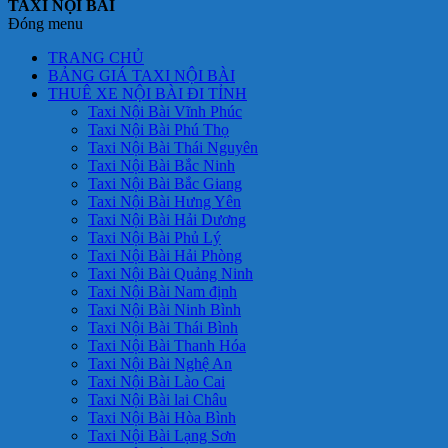
TAXI NỘI BÀI
Đóng menu
TRANG CHỦ
BẢNG GIÁ TAXI NỘI BÀI
THUÊ XE NỘI BÀI ĐI TỈNH
Taxi Nội Bài Vĩnh Phúc
Taxi Nội Bài Phú Thọ
Taxi Nội Bài Thái Nguyên
Taxi Nội Bài Bắc Ninh
Taxi Nội Bài Bắc Giang
Taxi Nội Bài Hưng Yên
Taxi Nội Bài Hải Dương
Taxi Nội Bài Phủ Lý
Taxi Nội Bài Hải Phòng
Taxi Nội Bài Quảng Ninh
Taxi Nội Bài Nam định
Taxi Nội Bài Ninh Bình
Taxi Nội Bài Thái Bình
Taxi Nội Bài Thanh Hóa
Taxi Nội Bài Nghệ An
Taxi Nội Bài Lào Cai
Taxi Nội Bài lai Châu
Taxi Nội Bài Hòa Bình
Taxi Nội Bài Lạng Sơn