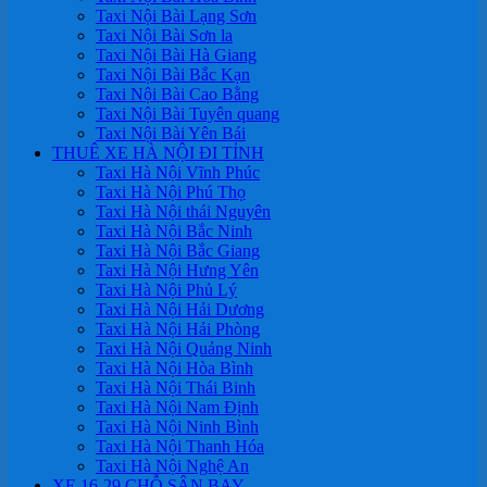
Taxi Nội Bài Lạng Sơn
Taxi Nội Bài Sơn la
Taxi Nội Bài Hà Giang
Taxi Nội Bài Bắc Kạn
Taxi Nội Bài Cao Bằng
Taxi Nội Bài Tuyên quang
Taxi Nội Bài Yên Bái
THUÊ XE HÀ NỘI ĐI TỈNH
Taxi Hà Nội Vĩnh Phúc
Taxi Hà Nội Phú Thọ
Taxi Hà Nội thái Nguyên
Taxi Hà Nội Bắc Ninh
Taxi Hà Nội Bắc Giang
Taxi Hà Nội Hưng Yên
Taxi Hà Nội Phủ Lý
Taxi Hà Nội Hải Dương
Taxi Hà Nội Hải Phòng
Taxi Hà Nội Quảng Ninh
Taxi Hà Nội Hòa Bình
Taxi Hà Nội Thái Binh
Taxi Hà Nội Nam Định
Taxi Hà Nội Ninh Bình
Taxi Hà Nội Thanh Hóa
Taxi Hà Nội Nghệ An
XE 16-29 CHỖ SÂN BAY