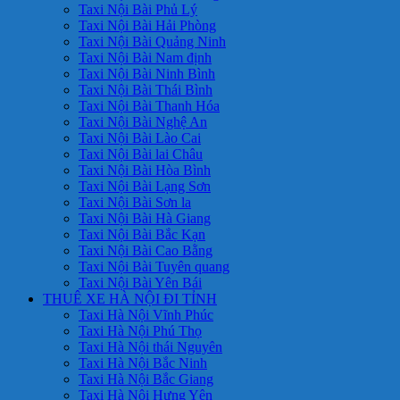
Taxi Nội Bài Phủ Lý
Taxi Nội Bài Hải Phòng
Taxi Nội Bài Quảng Ninh
Taxi Nội Bài Nam định
Taxi Nội Bài Ninh Bình
Taxi Nội Bài Thái Bình
Taxi Nội Bài Thanh Hóa
Taxi Nội Bài Nghệ An
Taxi Nội Bài Lào Cai
Taxi Nội Bài lai Châu
Taxi Nội Bài Hòa Bình
Taxi Nội Bài Lạng Sơn
Taxi Nội Bài Sơn la
Taxi Nội Bài Hà Giang
Taxi Nội Bài Bắc Kạn
Taxi Nội Bài Cao Bằng
Taxi Nội Bài Tuyên quang
Taxi Nội Bài Yên Bái
THUÊ XE HÀ NỘI ĐI TỈNH
Taxi Hà Nội Vĩnh Phúc
Taxi Hà Nội Phú Thọ
Taxi Hà Nội thái Nguyên
Taxi Hà Nội Bắc Ninh
Taxi Hà Nội Bắc Giang
Taxi Hà Nội Hưng Yên