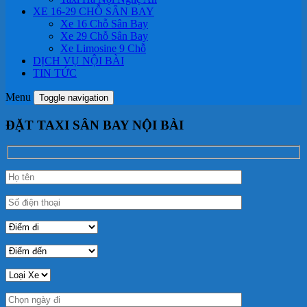
XE 16-29 CHỖ SÂN BAY
Xe 16 Chỗ Sân Bay
Xe 29 Chỗ Sân Bay
Xe Limosine 9 Chỗ
DỊCH VỤ NỘI BÀI
TIN TỨC
Menu
Toggle navigation
ĐẶT TAXI SÂN BAY NỘI BÀI