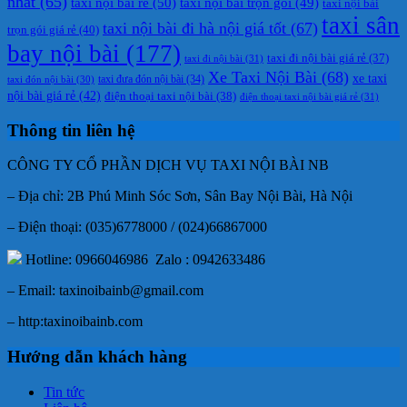
nhất
(65)
taxi nội bài rẻ
(50)
taxi nội bài trọn gói
(49)
taxi nội bài
taxi sân
taxi nội bài đi hà nội giá tốt
(67)
trọn gói giá rẻ
(40)
bay nội bài
(177)
taxi đi nội bài giá rẻ
(37)
taxi đi nội bài
(31)
Xe Taxi Nội Bài
(68)
xe taxi
taxi đưa đón nội bài
(34)
taxi đón nội bài
(30)
nội bài giá rẻ
(42)
điện thoại taxi nội bài
(38)
điện thoại taxi nội bài giá rẻ
(31)
Thông tin liên hệ
CÔNG TY CỔ PHẦN DỊCH VỤ TAXI NỘI BÀI NB
– Địa chỉ: 2B Phú Minh Sóc Sơn, Sân Bay Nội Bài, Hà Nội
– Điện thoại: (035)6778000 / (024)66867000
Hotline: 0966046986 Zalo : 0942633486
– Email: taxinoibainb@gmail.com
– http:taxinoibainb.com
Hướng dẫn khách hàng
Tin tức