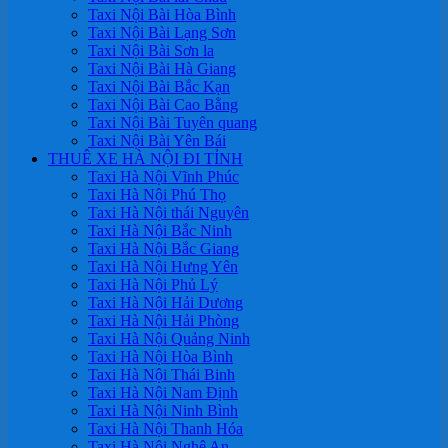
Taxi Nội Bài Hòa Bình
Taxi Nội Bài Lạng Sơn
Taxi Nội Bài Sơn la
Taxi Nội Bài Hà Giang
Taxi Nội Bài Bắc Kạn
Taxi Nội Bài Cao Bằng
Taxi Nội Bài Tuyên quang
Taxi Nội Bài Yên Bái
THUÊ XE HÀ NỘI ĐI TỈNH
Taxi Hà Nội Vĩnh Phúc
Taxi Hà Nội Phú Thọ
Taxi Hà Nội thái Nguyên
Taxi Hà Nội Bắc Ninh
Taxi Hà Nội Bắc Giang
Taxi Hà Nội Hưng Yên
Taxi Hà Nội Phủ Lý
Taxi Hà Nội Hải Dương
Taxi Hà Nội Hải Phòng
Taxi Hà Nội Quảng Ninh
Taxi Hà Nội Hòa Bình
Taxi Hà Nội Thái Binh
Taxi Hà Nội Nam Định
Taxi Hà Nội Ninh Bình
Taxi Hà Nội Thanh Hóa
Taxi Hà Nội Nghệ An