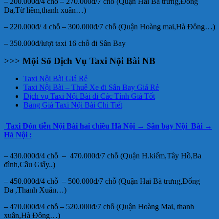
– 200.000đ/4 chỗ – 270.000đ/7 chỗ (Quận Hai Bà trưng,Đống
Đa,Từ liêm,thanh xuân…)
– 220.000đ/ 4 chỗ – 300.000đ/7 chỗ (Quận Hoàng mai,Hà Đông…)
– 350.000đ/lượt taxi 16 chỗ đi Sân Bay
>>>
Mội Số Dịch Vụ Taxi Nội Bài NB
Taxi Nội Bài Giá Rẻ
Taxi Nội Bài – Thuê Xe đi Sân Bay Giá Rẻ
Dịch vụ Taxi Nội Bài đi Các Tỉnh Giá Tốt
Bảng Giá Taxi Nội Bài Chi Tiết
Taxi Đón tiễn
Nội Bài
hai chiều
Hà Nội
→
Sân bay
Nội Bài
→
Hà Nội
:
– 430.000đ/4 chỗ – 470.000đ/7 chỗ (Quận H.kiếm,Tây Hồ,Ba
đình,Cầu Giấy..)
– 450.000đ/4 chỗ – 500.000đ/7 chỗ (Quận Hai Bà trưng,Đống
Đa ,Thanh Xuân…)
– 470.000đ/4 chỗ – 520.000đ/7 chỗ (Quận Hoàng Mai, thanh
xuân,Hà Đông…)