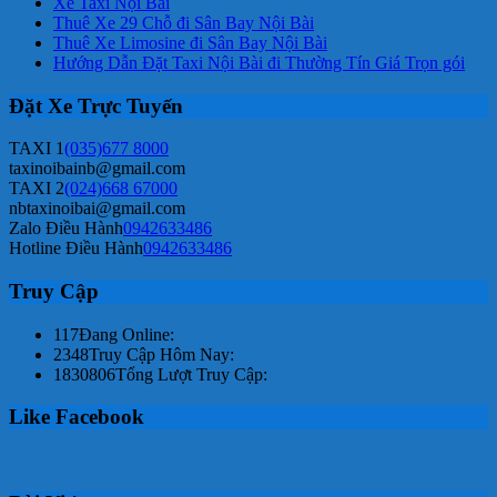
Xe Taxi Nội Bài
Thuê Xe 29 Chỗ đi Sân Bay Nội Bài
Thuê Xe Limosine đi Sân Bay Nội Bài
Hướng Dẫn Đặt Taxi Nội Bài đi Thường Tín Giá Trọn gói
Đặt Xe Trực Tuyến
TAXI 1
(035)677 8000
taxinoibainb@gmail.com
TAXI 2
(024)668 67000
nbtaxinoibai@gmail.com
Zalo Điều Hành
0942633486
Hotline Điều Hành
0942633486
Truy Cập
117
Đang Online:
2348
Truy Cập Hôm Nay:
1830806
Tổng Lượt Truy Cập:
Like Facebook