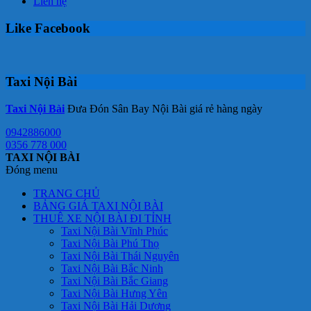
Liên hệ
Like Facebook
Taxi Nội Bài
Taxi Nội Bài
Đưa Đón Sân Bay Nội Bài giá rẻ hàng ngày
0942886000
0356 778 000
TAXI NỘI BÀI
Đóng menu
TRANG CHỦ
BẢNG GIÁ TAXI NỘI BÀI
THUÊ XE NỘI BÀI ĐI TỈNH
Taxi Nội Bài Vĩnh Phúc
Taxi Nội Bài Phú Thọ
Taxi Nội Bài Thái Nguyên
Taxi Nội Bài Bắc Ninh
Taxi Nội Bài Bắc Giang
Taxi Nội Bài Hưng Yên
Taxi Nội Bài Hải Dương