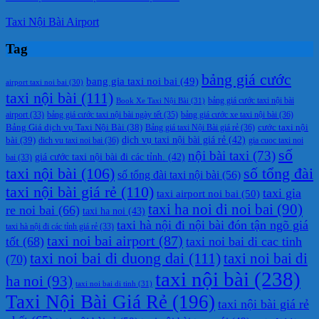
Taxi Nội Bài Airport
Tag
bảng giá cước
bang gia taxi noi bai
(49)
airport taxi noi bai
(30)
taxi nội bài
(111)
Book Xe Taxi Nội Bài
(31)
bảng giá cước taxi nội bài
bảng giá cước taxi nội bài ngày tết
(35)
bảng giá cước xe taxi nội bài
(36)
airport
(33)
cước taxi nội
Bảng Giá dịch vụ Taxi Nội Bài
(38)
Bảng giá taxi Nội Bài giá rẻ
(36)
bài
(39)
dịch vụ taxi nội bài giá rẻ
(42)
dich vu taxi noi bai
(36)
gia cuoc taxi noi
số
nội bài taxi
(73)
giá cước taxi nội bài đi các tỉnh.
(42)
bai
(33)
taxi nội bài
(106)
số tổng đài
số tổng đài taxi nội bài
(56)
taxi nội bài giá rẻ
(110)
taxi gia
taxi airport noi bai
(50)
taxi ha noi di noi bai
(90)
re noi bai
(66)
taxi ha noi
(43)
taxi hà nội đi nội bài đón tận ngõ giá
taxi hà nội đi các tỉnh giá rẻ
(33)
taxi noi bai airport
(87)
tốt
(68)
taxi noi bai di cac tinh
taxi noi bai di duong dai
(111)
taxi noi bai di
(70)
taxi nội bài
(238)
ha noi
(93)
taxi noi bai di tinh
(31)
Taxi Nội Bài Giá Rẻ
(196)
taxi nội bài giá rẻ