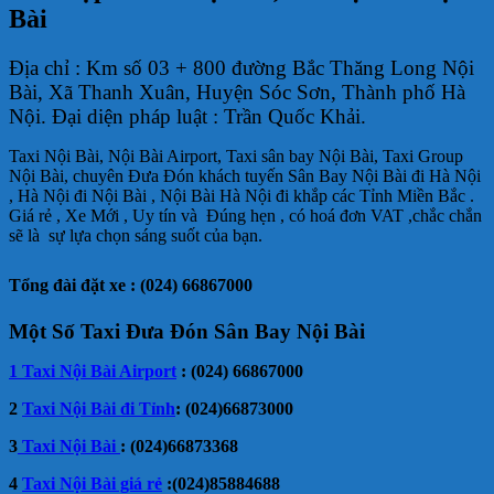
Bài
Địa chỉ : Km số 03 + 800 đường Bắc Thăng Long Nội
Bài, Xã Thanh Xuân, Huyện Sóc Sơn, Thành phố Hà
Nội. Đại diện pháp luật : Trần Quốc Khải.
Taxi Nội Bài, Nội Bài Airport, Taxi sân bay Nội Bài, Taxi Group
Nội Bài, chuyên Đưa Đón khách tuyến Sân Bay Nội Bài đi Hà Nội
, Hà Nội đi Nội Bài , Nội Bài Hà Nội đi khắp các Tỉnh Miền Bắc .
Giá rẻ , Xe Mới , Uy tín và Đúng hẹn , có hoá đơn VAT ,chắc chắn
sẽ là sự lựa chọn sáng suốt của bạn.
Tổng đài đặt xe : (024) 66867000
Một Số Taxi Đưa Đón Sân Bay Nội Bài
1
Taxi Nội Bài Airport
: (024) 66867000
2
Taxi Nội Bài đi Tỉnh
: (024)66873000
3
Taxi Nội Bài
: (024)66873368
4
Taxi Nội Bài giá rẻ
:(024)85884688