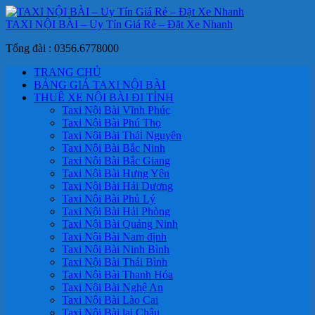
TAXI NỘI BÀI – Uy Tín Giá Rẻ – Đặt Xe Nhanh
Tổng đài : 0356.6778000
TRANG CHỦ
BẢNG GIÁ TAXI NỘI BÀI
THUÊ XE NỘI BÀI ĐI TỈNH
Taxi Nội Bài Vĩnh Phúc
Taxi Nội Bài Phú Thọ
Taxi Nội Bài Thái Nguyên
Taxi Nội Bài Bắc Ninh
Taxi Nội Bài Bắc Giang
Taxi Nội Bài Hưng Yên
Taxi Nội Bài Hải Dương
Taxi Nội Bài Phủ Lý
Taxi Nội Bài Hải Phòng
Taxi Nội Bài Quảng Ninh
Taxi Nội Bài Nam định
Taxi Nội Bài Ninh Bình
Taxi Nội Bài Thái Bình
Taxi Nội Bài Thanh Hóa
Taxi Nội Bài Nghệ An
Taxi Nội Bài Lào Cai
Taxi Nội Bài lai Châu