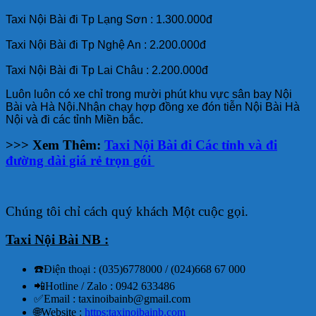
Taxi Nội Bài đi Tp Lạng Sơn : 1.300.000đ
Taxi Nội Bài đi Tp Nghệ An : 2.200.000đ
Taxi Nội Bài đi Tp Lai Châu : 2.200.000đ
Luôn luôn có xe chỉ trong mười phút khu vực sân bay Nội
Bài và Hà Nội.Nhận chạy hợp đồng xe đón tiễn Nội Bài Hà
Nội và đi các tỉnh Miền bắc.
>>> Xem Thêm:
Taxi Nội Bài đi Các tỉnh và đi
đường dài giá rẻ trọn gói
Chúng tôi chỉ cách quý khách Một cuộc gọi.
Taxi Nội Bài NB :
☎️Điện thoại : (035)6778000 / (024)668 67 000
📲Hotline / Zalo : 0942 633486
✅Email : taxinoibainb@gmail.com
🌐Website :
https:taxinoibainb.com