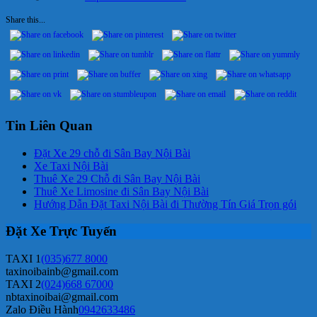
Share this...
Tin Liên Quan
Đặt Xe 29 chỗ đi Sân Bay Nội Bài
Xe Taxi Nội Bài
Thuê Xe 29 Chỗ đi Sân Bay Nội Bài
Thuê Xe Limosine đi Sân Bay Nội Bài
Hướng Dẫn Đặt Taxi Nội Bài đi Thường Tín Giá Trọn gói
Đặt Xe Trực Tuyến
TAXI 1
(035)677 8000
taxinoibainb@gmail.com
TAXI 2
(024)668 67000
nbtaxinoibai@gmail.com
Zalo Điều Hành
0942633486