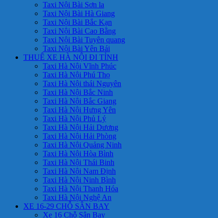
Taxi Nội Bài Sơn la
Taxi Nội Bài Hà Giang
Taxi Nội Bài Bắc Kạn
Taxi Nội Bài Cao Bằng
Taxi Nội Bài Tuyên quang
Taxi Nội Bài Yên Bái
THUÊ XE HÀ NỘI ĐI TỈNH
Taxi Hà Nội Vĩnh Phúc
Taxi Hà Nội Phú Thọ
Taxi Hà Nội thái Nguyên
Taxi Hà Nội Bắc Ninh
Taxi Hà Nội Bắc Giang
Taxi Hà Nội Hưng Yên
Taxi Hà Nội Phủ Lý
Taxi Hà Nội Hải Dương
Taxi Hà Nội Hải Phòng
Taxi Hà Nội Quảng Ninh
Taxi Hà Nội Hòa Bình
Taxi Hà Nội Thái Binh
Taxi Hà Nội Nam Định
Taxi Hà Nội Ninh Bình
Taxi Hà Nội Thanh Hóa
Taxi Hà Nội Nghệ An
XE 16-29 CHỖ SÂN BAY
Xe 16 Chỗ Sân Bay