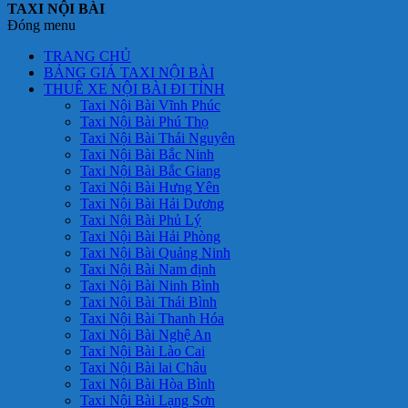
TAXI NỘI BÀI
Đóng menu
TRANG CHỦ
BẢNG GIÁ TAXI NỘI BÀI
THUÊ XE NỘI BÀI ĐI TỈNH
Taxi Nội Bài Vĩnh Phúc
Taxi Nội Bài Phú Thọ
Taxi Nội Bài Thái Nguyên
Taxi Nội Bài Bắc Ninh
Taxi Nội Bài Bắc Giang
Taxi Nội Bài Hưng Yên
Taxi Nội Bài Hải Dương
Taxi Nội Bài Phủ Lý
Taxi Nội Bài Hải Phòng
Taxi Nội Bài Quảng Ninh
Taxi Nội Bài Nam định
Taxi Nội Bài Ninh Bình
Taxi Nội Bài Thái Bình
Taxi Nội Bài Thanh Hóa
Taxi Nội Bài Nghệ An
Taxi Nội Bài Lào Cai
Taxi Nội Bài lai Châu
Taxi Nội Bài Hòa Bình
Taxi Nội Bài Lạng Sơn