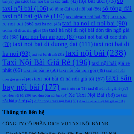
số
nội bài taxi
(73)
giá cước taxi nội bài đi các tỉnh.
(42)
bai
(33)
taxi nội bài
(106)
số tổng đài
số tổng đài taxi nội bài
(56)
taxi nội bài giá rẻ
(110)
taxi gia
taxi airport noi bai
(50)
taxi ha noi di noi bai
(90)
re noi bai
(66)
taxi ha noi
(43)
taxi hà nội đi nội bài đón tận ngõ giá
taxi hà nội đi các tỉnh giá rẻ
(33)
taxi noi bai airport
(87)
tốt
(68)
taxi noi bai di cac tinh
taxi noi bai di duong dai
(111)
taxi noi bai di
(70)
taxi nội bài
(238)
ha noi
(93)
taxi noi bai di tinh
(31)
Taxi Nội Bài Giá Rẻ
(196)
taxi nội bài giá rẻ
nhất
(65)
taxi nội bài rẻ
(50)
taxi nội bài trọn gói
(49)
taxi nội bài
taxi sân
taxi nội bài đi hà nội giá tốt
(67)
trọn gói giá rẻ
(40)
bay nội bài
(177)
taxi đi nội bài giá rẻ
(37)
taxi đi nội bài
(31)
Xe Taxi Nội Bài
(68)
xe taxi
taxi đưa đón nội bài
(34)
taxi đón nội bài
(30)
nội bài giá rẻ
(42)
điện thoại taxi nội bài
(38)
điện thoại taxi nội bài giá rẻ
(31)
Thông tin liên hệ
CÔNG TY CỔ PHẦN DỊCH VỤ TAXI NỘI BÀI NB
– Địa chỉ: 2B Phú Minh Sóc Sơn, Sân Bay Nội Bài, Hà Nội