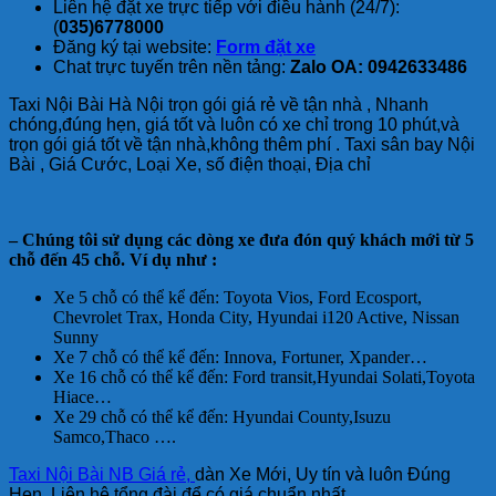
Liên hệ đặt xe trực tiếp với điều hành (24/7):
(
035)6778000
Đăng ký tại website:
Form đặt xe
Chat trực tuyến trên nền tảng:
Zalo OA: 0942633486
Taxi Nội Bài Hà Nội trọn gói giá rẻ về tận nhà , Nhanh
chóng,đúng hẹn, giá tốt và luôn có xe chỉ trong 10 phút,và
trọn gói giá tốt về tận nhà,không thêm phí . Taxi sân bay Nội
Bài , Giá Cước, Loại Xe, số điện thoại, Địa chỉ
– Chúng tôi sử dụng các dòng xe đưa đón quý khách mới từ 5
chỗ đến 45 chỗ. Ví dụ như :
Xe 5 chỗ có thể kể đến: Toyota Vios, Ford Ecosport,
Chevrolet Trax, Honda City, Hyundai i120 Active, Nissan
Sunny
Xe 7 chỗ có thể kể đến: Innova, Fortuner, Xpander…
Xe 16 chỗ có thể kể đến: Ford transit,Hyundai Solati,Toyota
Hiace…
Xe 29 chỗ có thể kể đến: Hyundai County,Isuzu
Samco,Thaco ….
Taxi Nội Bài NB Giá rẻ
,
dàn Xe Mới, Uy tín và luôn Đúng
Hẹn. Liên hệ tổng đài để có giá chuẩn nhất