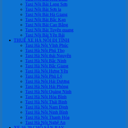
Taxi Nội Bài Lạng Sơn
Taxi Nội Bài Sơn la
Taxi Nội Bài Hà Giang
Taxi Nội Bài Bắc Kạn
Taxi Nội Bài Cao Bằng
Taxi Nội Bài Tuyên quang
Taxi Nội Bài Yên Bái
THUÊ XE HÀ NỘI ĐI TỈNH
Taxi Hà Nội Vĩnh Phúc
Taxi Hà Nội Phú Thọ
Taxi Hà Nội thái Nguyên
Taxi Hà Nội Bắc Ninh
Taxi Hà Nội Bắc Giang
Taxi Hà Nội Hưng Yên
Taxi Hà Nội Phủ Lý
Taxi Hà Nội Hải Dương
Taxi Hà Nội Hải Phòng
Taxi Hà Nội Quảng Ninh
Taxi Hà Nội Hòa Bình
Taxi Hà Nội Thái Binh
Taxi Hà Nội Nam Định
Taxi Hà Nội Ninh Bình
Taxi Hà Nội Thanh Hóa
Taxi Hà Nội Nghệ An
XE 16-29 CHỖ SÂN BAY