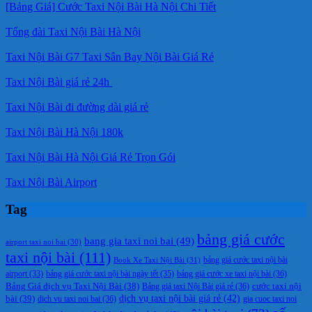
[Bảng Giá] Cước Taxi Nội Bài Hà Nội Chi Tiết
Tổng đài Taxi Nội Bài Hà Nội
Taxi Nội Bài G7 Taxi Sân Bay Nội Bài Giá Rẻ
Taxi Nội Bài giá rẻ 24h
Taxi Nội Bài đi đường dài giá rẻ
Taxi Nội Bài Hà Nội 180k
Taxi Nội Bài Hà Nội Giá Rẻ Trọn Gói
Taxi Nội Bài Airport
Tag
bảng giá cước
bang gia taxi noi bai
(49)
airport taxi noi bai
(30)
taxi nội bài
(111)
Book Xe Taxi Nội Bài
(31)
bảng giá cước taxi nội bài
bảng giá cước taxi nội bài ngày tết
(35)
bảng giá cước xe taxi nội bài
(36)
airport
(33)
cước taxi nội
Bảng Giá dịch vụ Taxi Nội Bài
(38)
Bảng giá taxi Nội Bài giá rẻ
(36)
bài
(39)
dịch vụ taxi nội bài giá rẻ
(42)
dich vu taxi noi bai
(36)
gia cuoc taxi noi