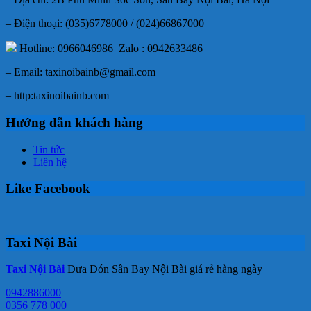
– Điện thoại: (035)6778000 / (024)66867000
Hotline: 0966046986 Zalo : 0942633486
– Email: taxinoibainb@gmail.com
– http:taxinoibainb.com
Hướng dẫn khách hàng
Tin tức
Liên hệ
Like Facebook
Taxi Nội Bài
Taxi Nội Bài
Đưa Đón Sân Bay Nội Bài giá rẻ hàng ngày
0942886000
0356 778 000