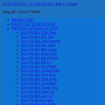
TAXI NỘI BÀI – Uy Tín Giá Rẻ – Đặt Xe Nhanh
Tổng đài : 0356.6778000
TRANG CHỦ
BẢNG GIÁ TAXI NỘI BÀI
THUÊ XE NỘI BÀI ĐI TỈNH
Taxi Nội Bài Vĩnh Phúc
Taxi Nội Bài Phú Thọ
Taxi Nội Bài Thái Nguyên
Taxi Nội Bài Bắc Ninh
Taxi Nội Bài Bắc Giang
Taxi Nội Bài Hưng Yên
Taxi Nội Bài Hải Dương
Taxi Nội Bài Phủ Lý
Taxi Nội Bài Hải Phòng
Taxi Nội Bài Quảng Ninh
Taxi Nội Bài Nam định
Taxi Nội Bài Ninh Bình
Taxi Nội Bài Thái Bình
Taxi Nội Bài Thanh Hóa
Taxi Nội Bài Nghệ An
Taxi Nội Bài Lào Cai
Taxi Nội Bài lai Châu
Taxi Nội Bài Hòa Bình