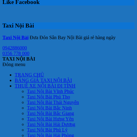
Like Facebook
Taxi Nội Bài
Taxi Nội Bài
Đưa Đón Sân Bay Nội Bài giá rẻ hàng ngày
0942886000
0356 778 000
TAXI NỘI BÀI
Đóng menu
TRANG CHỦ
BẢNG GIÁ TAXI NỘI BÀI
THUÊ XE NỘI BÀI ĐI TỈNH
Taxi Nội Bài Vĩnh Phúc
Taxi Nội Bài Phú Thọ
Taxi Nội Bài Thái Nguyên
Taxi Nội Bài Bắc Ninh
Taxi Nội Bài Bắc Giang
Taxi Nội Bài Hưng Yên
Taxi Nội Bài Hải Dương
Taxi Nội Bài Phủ Lý
Taxi Nội Bài Hải Phòng