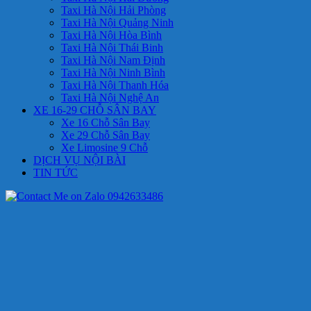
Taxi Hà Nội Hải Phòng
Taxi Hà Nội Quảng Ninh
Taxi Hà Nội Hòa Bình
Taxi Hà Nội Thái Binh
Taxi Hà Nội Nam Định
Taxi Hà Nội Ninh Bình
Taxi Hà Nội Thanh Hóa
Taxi Hà Nội Nghệ An
XE 16-29 CHỖ SÂN BAY
Xe 16 Chỗ Sân Bay
Xe 29 Chỗ Sân Bay
Xe Limosine 9 Chỗ
DỊCH VỤ NỘI BÀI
TIN TỨC
0942633486