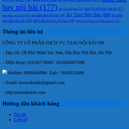
bay nội bài
(177)
taxi đi nội bài giá rẻ
(37)
taxi đi nội bài
(31)
Xe Taxi Nội Bài
(68)
xe taxi
taxi đưa đón nội bài
(34)
taxi đón nội bài
(30)
nội bài giá rẻ
(42)
điện thoại taxi nội bài
(38)
điện thoại taxi nội bài giá rẻ
(31)
Thông tin liên hệ
CÔNG TY CỔ PHẦN DỊCH VỤ TAXI NỘI BÀI NB
– Địa chỉ: 2B Phú Minh Sóc Sơn, Sân Bay Nội Bài, Hà Nội
– Điện thoại: (035)6778000 / (024)66867000
Hotline: 0966046986 Zalo : 0942633486
– Email: taxinoibainb@gmail.com
– http:taxinoibainb.com
Hướng dẫn khách hàng
Tin tức
Liên hệ