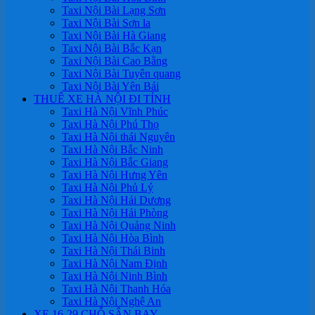
Taxi Nội Bài Lạng Sơn
Taxi Nội Bài Sơn la
Taxi Nội Bài Hà Giang
Taxi Nội Bài Bắc Kạn
Taxi Nội Bài Cao Bằng
Taxi Nội Bài Tuyên quang
Taxi Nội Bài Yên Bái
THUÊ XE HÀ NỘI ĐI TỈNH
Taxi Hà Nội Vĩnh Phúc
Taxi Hà Nội Phú Thọ
Taxi Hà Nội thái Nguyên
Taxi Hà Nội Bắc Ninh
Taxi Hà Nội Bắc Giang
Taxi Hà Nội Hưng Yên
Taxi Hà Nội Phủ Lý
Taxi Hà Nội Hải Dương
Taxi Hà Nội Hải Phòng
Taxi Hà Nội Quảng Ninh
Taxi Hà Nội Hòa Bình
Taxi Hà Nội Thái Binh
Taxi Hà Nội Nam Định
Taxi Hà Nội Ninh Bình
Taxi Hà Nội Thanh Hóa
Taxi Hà Nội Nghệ An
XE 16-29 CHỖ SÂN BAY