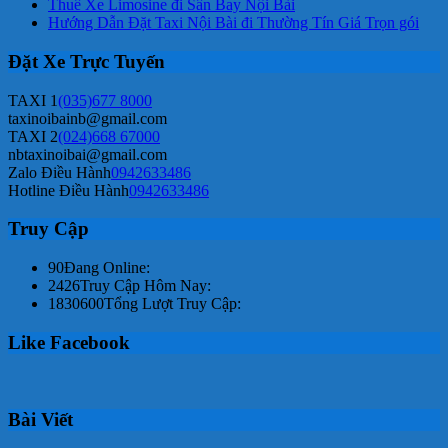
Thuê Xe Limosine đi Sân Bay Nội Bài
Hướng Dẫn Đặt Taxi Nội Bài đi Thường Tín Giá Trọn gói
Đặt Xe Trực Tuyến
TAXI 1
(035)677 8000
taxinoibainb@gmail.com
TAXI 2
(024)668 67000
nbtaxinoibai@gmail.com
Zalo Điều Hành
0942633486
Hotline Điều Hành
0942633486
Truy Cập
90
Đang Online:
2426
Truy Cập Hôm Nay:
1830600
Tổng Lượt Truy Cập:
Like Facebook
Bài Viết