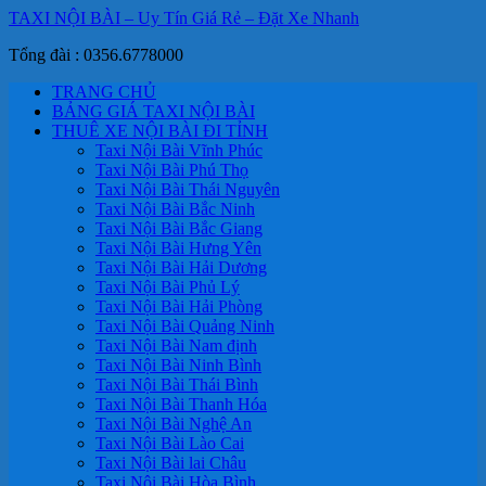
TAXI NỘI BÀI – Uy Tín Giá Rẻ – Đặt Xe Nhanh
Tổng đài : 0356.6778000
TRANG CHỦ
BẢNG GIÁ TAXI NỘI BÀI
THUÊ XE NỘI BÀI ĐI TỈNH
Taxi Nội Bài Vĩnh Phúc
Taxi Nội Bài Phú Thọ
Taxi Nội Bài Thái Nguyên
Taxi Nội Bài Bắc Ninh
Taxi Nội Bài Bắc Giang
Taxi Nội Bài Hưng Yên
Taxi Nội Bài Hải Dương
Taxi Nội Bài Phủ Lý
Taxi Nội Bài Hải Phòng
Taxi Nội Bài Quảng Ninh
Taxi Nội Bài Nam định
Taxi Nội Bài Ninh Bình
Taxi Nội Bài Thái Bình
Taxi Nội Bài Thanh Hóa
Taxi Nội Bài Nghệ An
Taxi Nội Bài Lào Cai
Taxi Nội Bài lai Châu
Taxi Nội Bài Hòa Bình