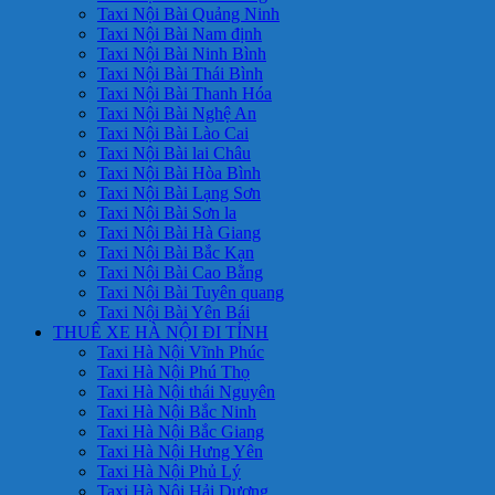
Taxi Nội Bài Quảng Ninh
Taxi Nội Bài Nam định
Taxi Nội Bài Ninh Bình
Taxi Nội Bài Thái Bình
Taxi Nội Bài Thanh Hóa
Taxi Nội Bài Nghệ An
Taxi Nội Bài Lào Cai
Taxi Nội Bài lai Châu
Taxi Nội Bài Hòa Bình
Taxi Nội Bài Lạng Sơn
Taxi Nội Bài Sơn la
Taxi Nội Bài Hà Giang
Taxi Nội Bài Bắc Kạn
Taxi Nội Bài Cao Bằng
Taxi Nội Bài Tuyên quang
Taxi Nội Bài Yên Bái
THUÊ XE HÀ NỘI ĐI TỈNH
Taxi Hà Nội Vĩnh Phúc
Taxi Hà Nội Phú Thọ
Taxi Hà Nội thái Nguyên
Taxi Hà Nội Bắc Ninh
Taxi Hà Nội Bắc Giang
Taxi Hà Nội Hưng Yên
Taxi Hà Nội Phủ Lý
Taxi Hà Nội Hải Dương