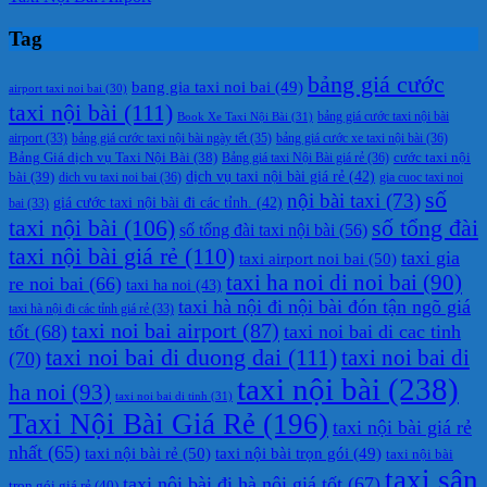
Tag
bảng giá cước
bang gia taxi noi bai
(49)
airport taxi noi bai
(30)
taxi nội bài
(111)
Book Xe Taxi Nội Bài
(31)
bảng giá cước taxi nội bài
bảng giá cước taxi nội bài ngày tết
(35)
bảng giá cước xe taxi nội bài
(36)
airport
(33)
cước taxi nội
Bảng Giá dịch vụ Taxi Nội Bài
(38)
Bảng giá taxi Nội Bài giá rẻ
(36)
bài
(39)
dịch vụ taxi nội bài giá rẻ
(42)
dich vu taxi noi bai
(36)
gia cuoc taxi noi
số
nội bài taxi
(73)
giá cước taxi nội bài đi các tỉnh.
(42)
bai
(33)
taxi nội bài
(106)
số tổng đài
số tổng đài taxi nội bài
(56)
taxi nội bài giá rẻ
(110)
taxi gia
taxi airport noi bai
(50)
taxi ha noi di noi bai
(90)
re noi bai
(66)
taxi ha noi
(43)
taxi hà nội đi nội bài đón tận ngõ giá
taxi hà nội đi các tỉnh giá rẻ
(33)
taxi noi bai airport
(87)
tốt
(68)
taxi noi bai di cac tinh
taxi noi bai di duong dai
(111)
taxi noi bai di
(70)
taxi nội bài
(238)
ha noi
(93)
taxi noi bai di tinh
(31)
Taxi Nội Bài Giá Rẻ
(196)
taxi nội bài giá rẻ
nhất
(65)
taxi nội bài rẻ
(50)
taxi nội bài trọn gói
(49)
taxi nội bài
taxi sân
taxi nội bài đi hà nội giá tốt
(67)
trọn gói giá rẻ
(40)